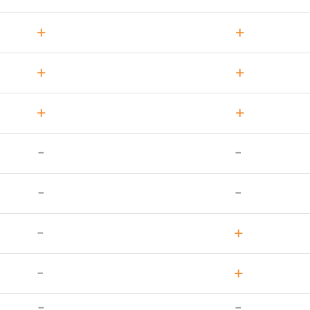
+
+
+
+
+
+
-
-
-
-
-
+
-
+
-
-