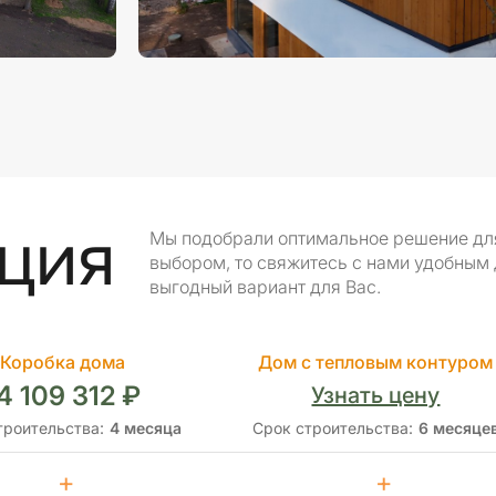
ция
Мы подобрали оптимальное решение для 
выбором, то свяжитесь с нами удобным
выгодный вариант для Вас.
Коробка дома
Дом с тепловым контуром
4 109 312 ₽
Узнать цену
троительства:
4 месяца
Срок строительства:
6 месяце
+
+