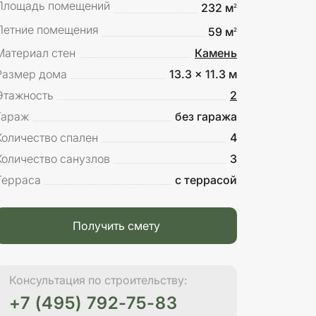
Площадь помещений
232 м
2
Летние помещения
59 м
2
Материал стен
Камень
Размер дома
13.3 x 11.3 м
Этажность
2
Гараж
без гаража
Количество спален
4
Количество санузлов
3
Терраса
с террасой
Получить смету
Консультация по строительству:
+7 (495) 792-75-83