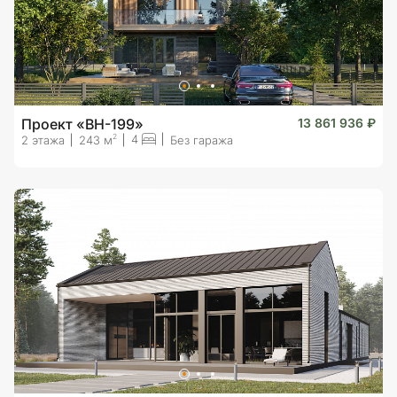
Проект «BH-199»
13 861 936 ₽
4
2
2 этажа
243 м
Без гаража