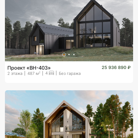
Проект «BH-403»
25 936 890 ₽
4
2
2 этажа
487 м
Без гаража