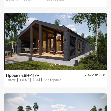
Проект «BH-117»
7 472 896 ₽
3
2
1 этаж
131 м
Без гаража