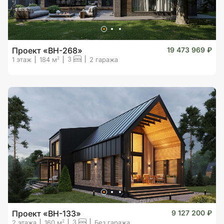
Проект «BH-268»
19 473 969 ₽
3
2
1 этаж
184 м
2 гаража
Проект «BH-133»
9 127 200 ₽
3
2
2 этажа
160 м
Без гаража