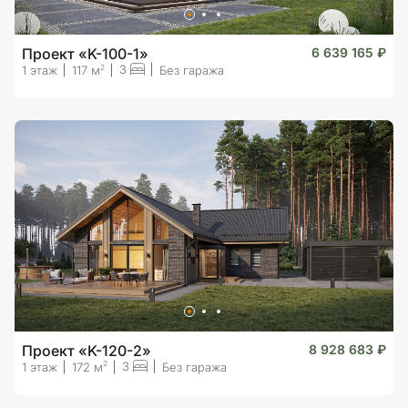
Проект «K-100-1»
6 639 165 ₽
3
2
1 этаж
117 м
Без гаража
Проект «K-120-2»
8 928 683 ₽
3
2
1 этаж
172 м
Без гаража