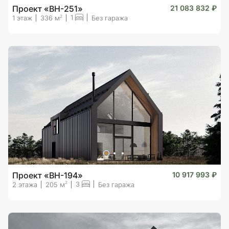
Проект «BH-251»
21 083 832 ₽
1
2
1 этаж
336 м
Без гаража
Проект «BH-194»
10 917 993 ₽
3
2
2 этажа
205 м
Без гаража