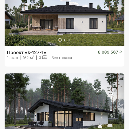
Проект «k-127-1»
8 089 567 ₽
3
2
1 этаж
162 м
Без гаража