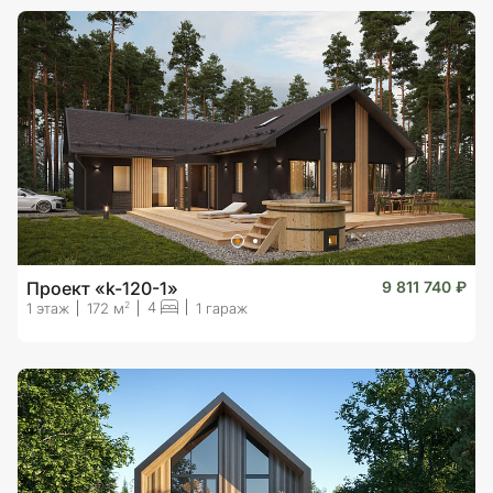
Проект «k-120-1»
9 811 740 ₽
4
2
1 этаж
172 м
1 гараж