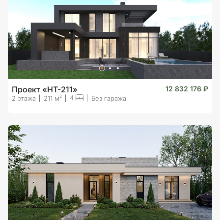
Проект «HT-211»
12 832 176 ₽
4
2
2 этажа
211 м
Без гаража