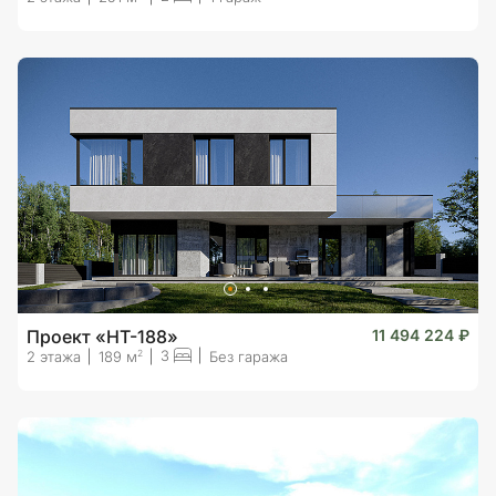
Проект «HT-188»
11 494 224 ₽
3
2
2 этажа
189 м
Без гаража