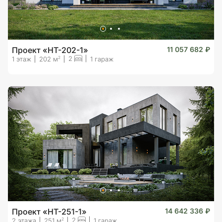
Проект «HT-202-1»
11 057 682 ₽
2
2
1 этаж
202 м
1 гараж
Проект «HT-251-1»
14 642 336 ₽
2
2
2 этажа
251 м
1 гараж