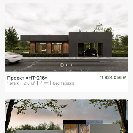
Проект «HT-216»
11 824 056 ₽
3
2
1 этаж
216 м
Без гаража