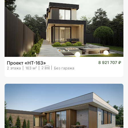
Проект «HT-163»
8 921 707 ₽
2
2
2 этажа
163 м
Без гаража