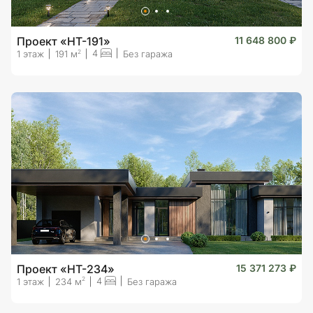
Проект «HT-191»
11 648 800 ₽
4
2
1 этаж
191 м
Без гаража
Проект «HT-234»
15 371 273 ₽
4
2
1 этаж
234 м
Без гаража