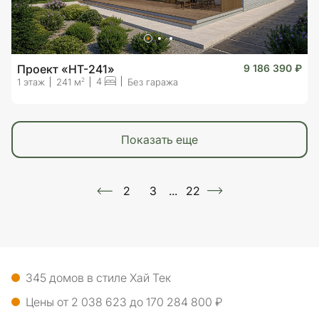
Проект «HT-241»
9 186 390 ₽
4
2
1 этаж
241 м
Без гаража
показать еще
2
3
...
22
345 домов в стиле Хай Тек
Цены от 2 038 623 до 170 284 800 ₽