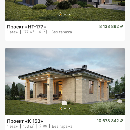
Проект «HT-177»
8 138 892 ₽
4
2
1 этаж
177 м
Без гаража
Проект «K-153»
10 678 842 ₽
2
2
1 этаж
153 м
Без гаража