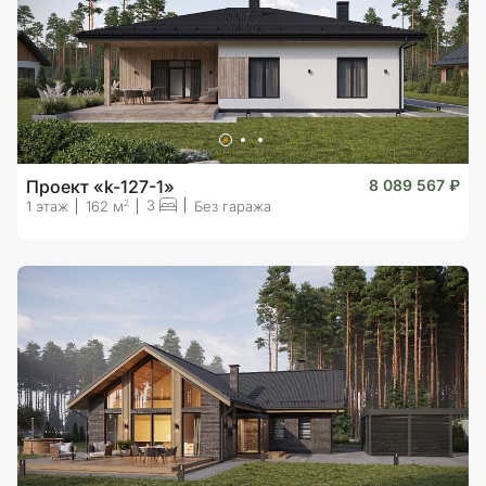
Проект «k-127-1»
8 089 567 ₽
3
2
1 этаж
162 м
Без гаража