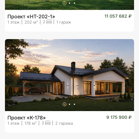
Проект «HT-202-1»
11 057 682 ₽
2
2
1 этаж
202 м
1 гараж
Проект «K-178»
9 175 900 ₽
3
2
1 этаж
178 м
2 гаража