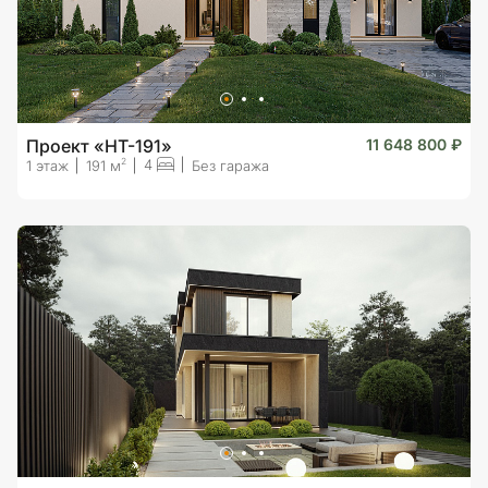
Проект «HT-191»
11 648 800 ₽
4
2
1 этаж
191 м
Без гаража