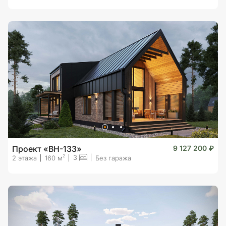
Проект «BH-133»
9 127 200 ₽
3
2
2 этажа
160 м
Без гаража