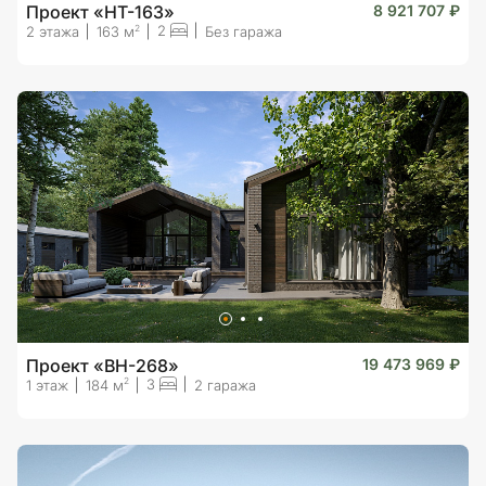
Проект «HT-163»
8 921 707 ₽
2
2
2 этажа
163 м
Без гаража
Проект «BH-268»
19 473 969 ₽
3
2
1 этаж
184 м
2 гаража