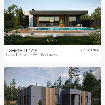
Проект «HT-171»
7 582 176 ₽
2
2
1 этаж
171 м
Без гаража