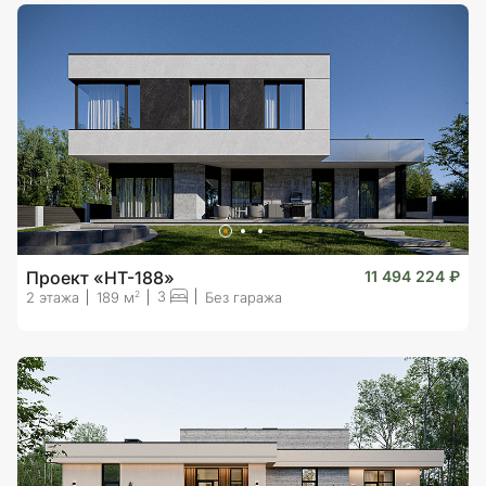
Проект «HT-188»
11 494 224 ₽
3
2
2 этажа
189 м
Без гаража