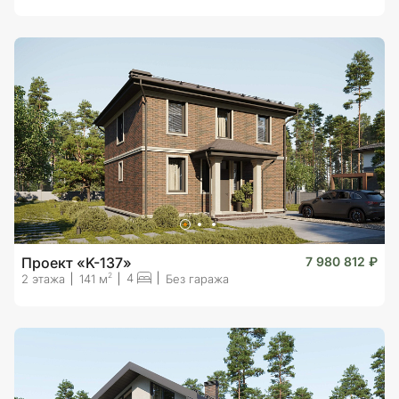
Проект «K-137»
7 980 812 ₽
4
2
2 этажа
141 м
Без гаража