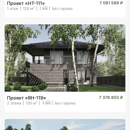
Проект «HT-111»
7 061 589 ₽
2
2
1 этаж
129 м
Без гаража
Проект «RH-119»
7 376 850 ₽
3
2
2 этажа
130 м
Без гаража