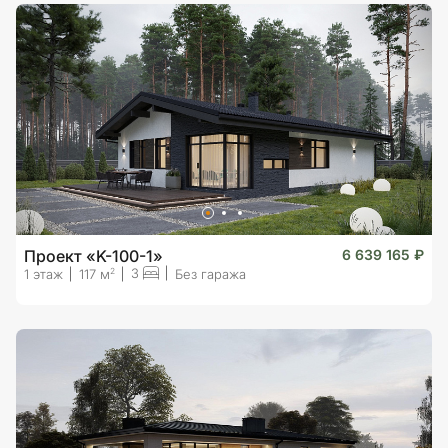
Проект «K-100-1»
6 639 165 ₽
3
2
1 этаж
117 м
Без гаража