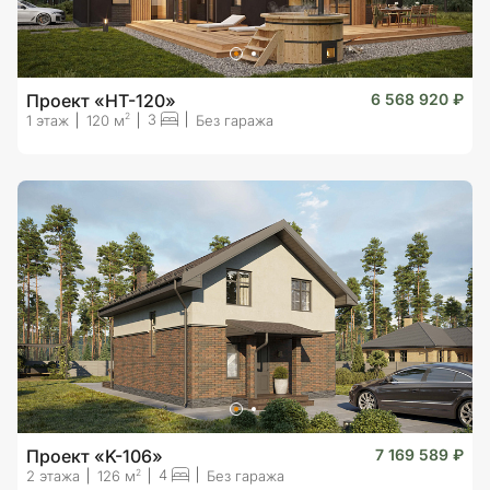
Проект «HT-120»
6 568 920 ₽
3
2
1 этаж
120 м
Без гаража
Проект «K-106»
7 169 589 ₽
4
2
2 этажа
126 м
Без гаража