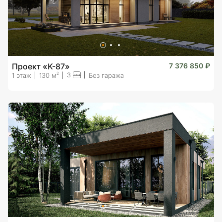
Проект «K-87»
7 376 850 ₽
3
2
1 этаж
130 м
Без гаража