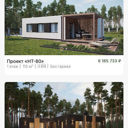
Проект «HT-80»
6 185 733 ₽
3
2
1 этаж
113 м
Без гаража