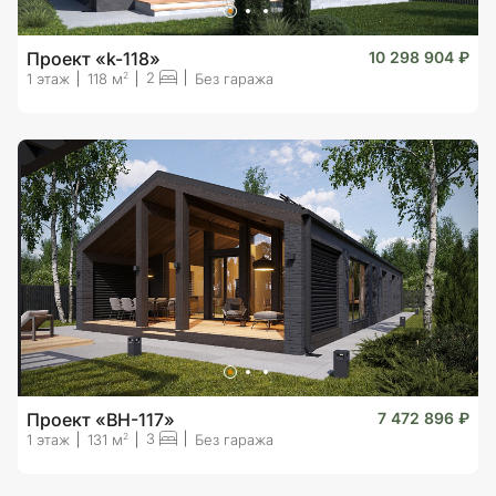
Проект «k-118»
10 298 904 ₽
2
2
1 этаж
118 м
Без гаража
Проект «BH-117»
7 472 896 ₽
3
2
1 этаж
131 м
Без гаража