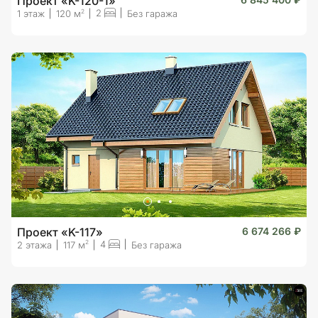
Проект «K-120-1»
2
2
1 этаж
120 м
Без гаража
Проект «K-117»
6 674 266 ₽
4
2
2 этажа
117 м
Без гаража