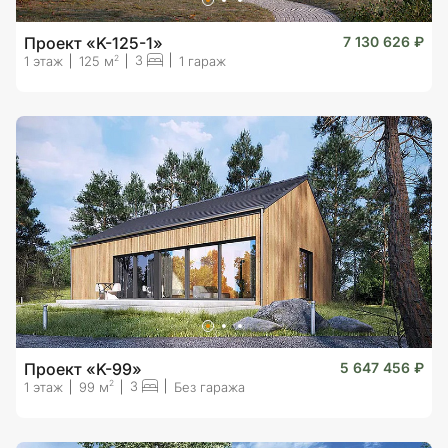
Проект «K-125-1»
7 130 626 ₽
3
2
1 этаж
125 м
1 гараж
Проект «K-99»
5 647 456 ₽
3
2
1 этаж
99 м
Без гаража