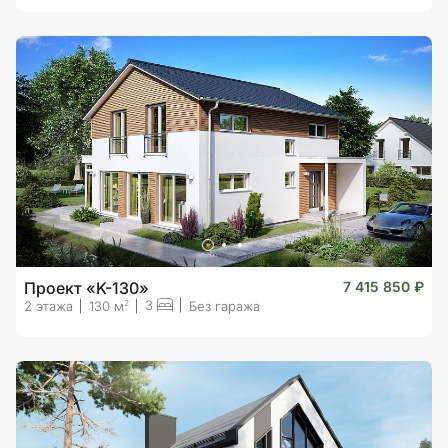
Проект «K-130»
7 415 850 ₽
3
2
2 этажа
130 м
Без гаража