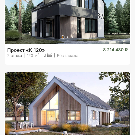
Проект «K-120»
8 214 480 ₽
3
2
2 этажа
120 м
Без гаража