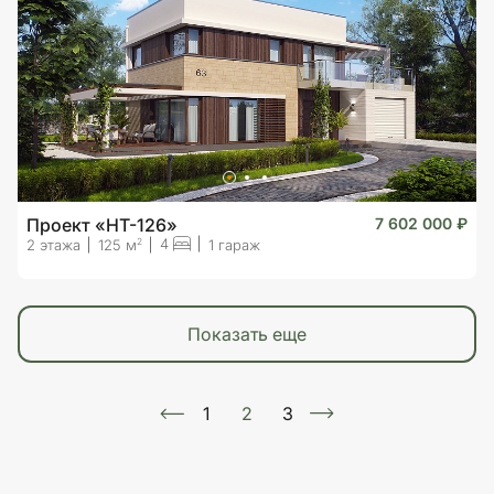
Проект «HT-126»
7 602 000 ₽
4
2
2 этажа
125 м
1 гараж
показать еще
1
2
3