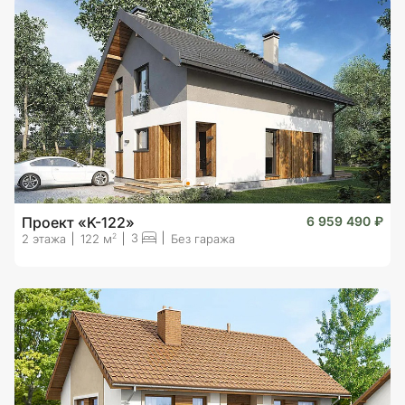
Проект «K-122»
6 959 490 ₽
3
2
2 этажа
122 м
Без гаража