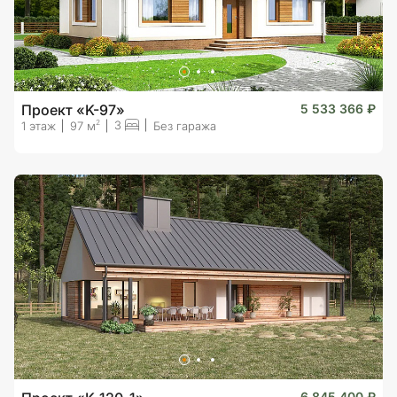
Проект «K-97»
5 533 366 ₽
3
2
1 этаж
97 м
Без гаража
6 845 400 ₽