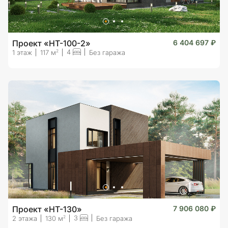
Проект «HT-100-2»
6 404 697 ₽
4
2
1 этаж
117 м
Без гаража
Проект «HT-130»
7 906 080 ₽
3
2
2 этажа
130 м
Без гаража