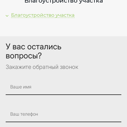
Благоустройство участка
Благоустройство участка
№
1.
У вас остались
вопросы?
2.
Закажите обратный звонок
2.1.
2.2.
Ваше имя
2.3.
2.4.
Ваш телефон
2.5.