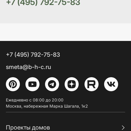
+7 (495) 792-75-83
3.3.
3.4.
3.5.
3.6.
Дорожк
+7 (495) 792-75-83
3.7.
smeta@b-h-c.ru
4.
4.1.
Устройство под
Ежедневно с 08:00 до 20:00
4.2.
Устро
Москва, набережная Марка Шагала, 1к2
4.3.
О
Проекты домов
4.4.
Устройство подпорных стенок