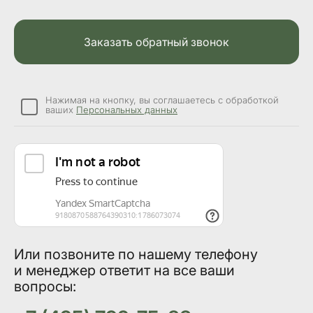
2.6.
Заказать обратный звонок
2.7.
2.8.
Черновая (предварительная) механизированная 
Нажимая на кнопку, вы соглашаетесь с обработкой
2.9.
ваших
Персональных данных
2.10.
Перемещ
2.11.
Чистов
2.12.
По
3.
Или позвоните по нашему телефону
и менеджер ответит на все ваши
3.1.
Подготовка основания (
вопросы:
3.2.