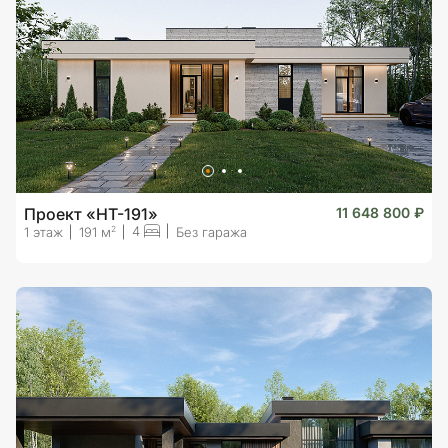
Проект «HT-191»
11 648 800 ₽
4
2
1 этаж
191 м
Без гаража