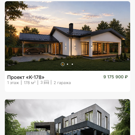
Проект «K-178»
9 175 900 ₽
3
2
1 этаж
178 м
2 гаража