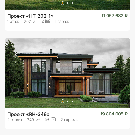
Проект «HT-202-1»
11 057 682 ₽
2
2
1 этаж
202 м
1 гараж
Проект «RH-349»
19 804 005 ₽
5+
2
2 этажа
349 м
2 гаража