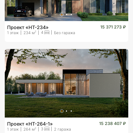
Проект «HT-234»
15 371 273 ₽
4
2
1 этаж
234 м
Без гаража
Проект «HT-264-1»
15 238 407 ₽
3
2
1 этаж
264 м
2 гаража