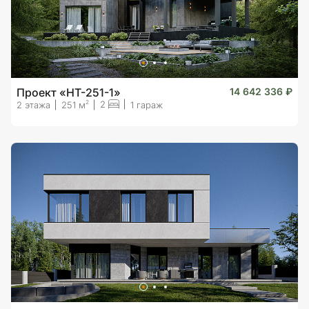
Проект «HT-251-1»
14 642 336 ₽
2
2
2 этажа
251 м
1 гараж