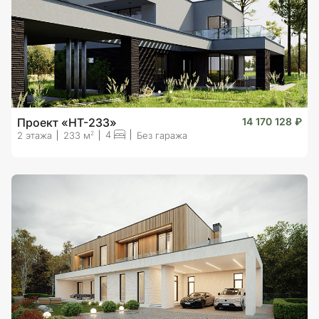
Проект «HT-233»
14 170 128 ₽
4
2
2 этажа
233 м
Без гаража