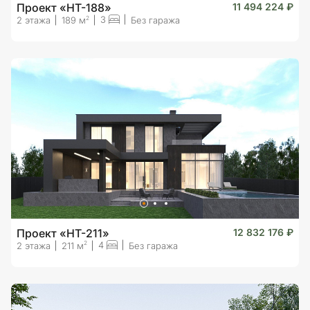
Проект «HT-188»
11 494 224 ₽
3
2
2 этажа
189 м
Без гаража
Проект «HT-211»
12 832 176 ₽
4
2
2 этажа
211 м
Без гаража