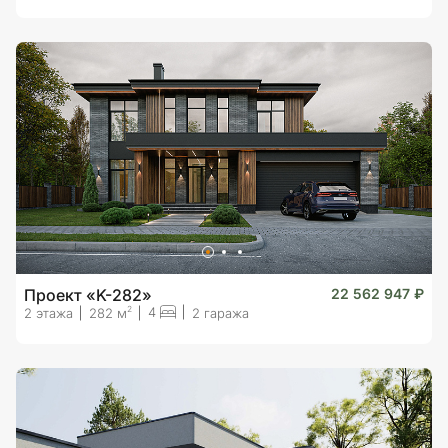
Проект «K-282»
22 562 947 ₽
4
2
2 этажа
282 м
2 гаража