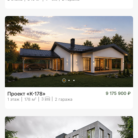
Проект «K-178»
9 175 900 ₽
3
2
1 этаж
178 м
2 гаража