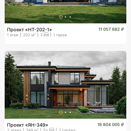
Проект «HT-202-1»
11 057 682 ₽
2
2
1 этаж
202 м
1 гараж
Проект «RH-349»
19 804 005 ₽
5+
2
2 этажа
349 м
2 гаража