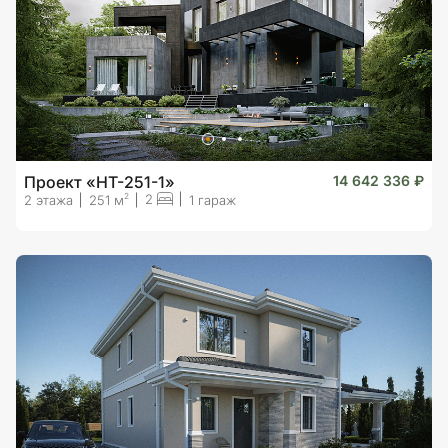
Проект «HT-251-1»
14 642 336 ₽
2
2
2 этажа
251 м
1 гараж