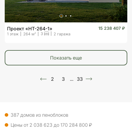
Проект «HT-264-1»
15 238 407 ₽
3
2
1 этаж
264 м
2 гаража
показать еще
2
3
...
33
387 домов из пеноблоков
Цены от 2 038 623 до 170 284 800 ₽