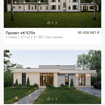
Проект «K-570»
45 438 867 ₽
5+
2
3 этажа
571 м
Без гаража