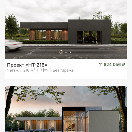
Проект «HT-216»
11 824 056 ₽
3
2
1 этаж
216 м
Без гаража