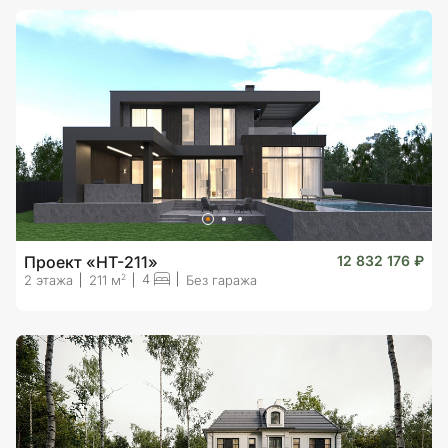
Проект «HT-211»
12 832 176 ₽
4
2
2 этажа
211 м
Без гаража