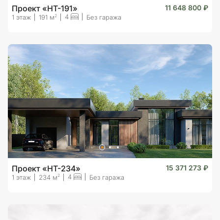
Проект «HT-191»
11 648 800 ₽
4
2
1 этаж
191 м
Без гаража
Проект «HT-234»
15 371 273 ₽
4
2
1 этаж
234 м
Без гаража