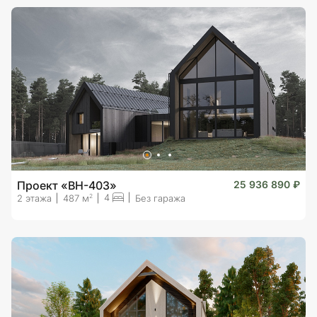
Проект «BH-403»
25 936 890 ₽
4
2
2 этажа
487 м
Без гаража