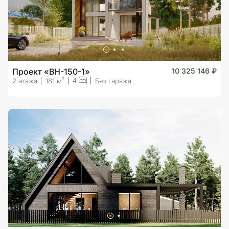
Проект «BH-150-1»
10 325 146 ₽
4
2
2 этажа
181 м
Без гаража