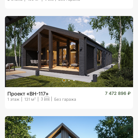
Проект «BH-117»
7 472 896 ₽
3
2
1 этаж
131 м
Без гаража