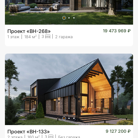
Проект «BH-268»
19 473 969 ₽
3
2
1 этаж
184 м
2 гаража
Проект «BH-133»
9 127 200 ₽
3
2
2 этажа
160 м
Без гаража