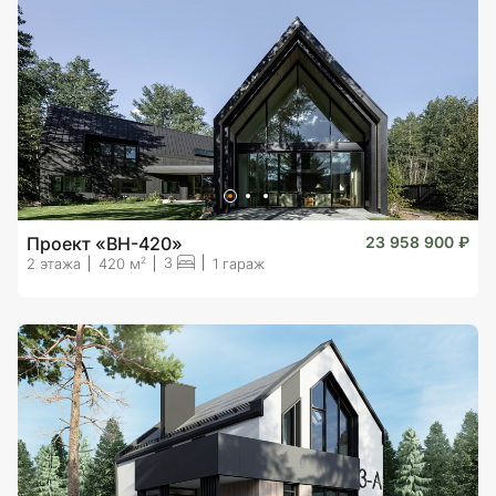
Проект «BH-420»
23 958 900 ₽
3
2
2 этажа
420 м
1 гараж