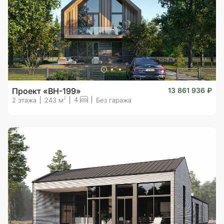
Проект «BH-199»
13 861 936 ₽
4
2
2 этажа
243 м
Без гаража