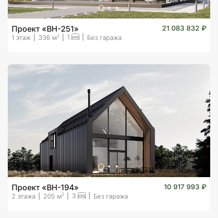
Проект «BH-251»
21 083 832 ₽
1
2
1 этаж
336 м
Без гаража
Проект «BH-194»
10 917 993 ₽
3
2
2 этажа
205 м
Без гаража