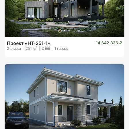
Проект «HT-251-1»
14 642 336 ₽
2
2
2 этажа
251 м
1 гараж