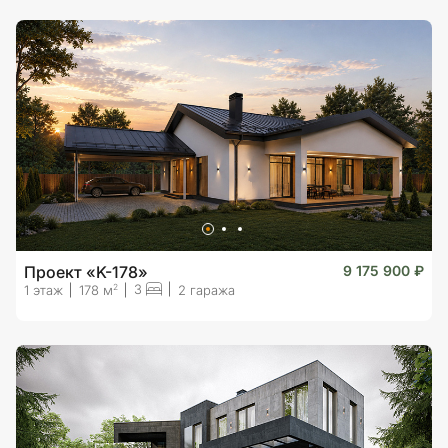
Проект «K-178»
9 175 900 ₽
3
2
1 этаж
178 м
2 гаража