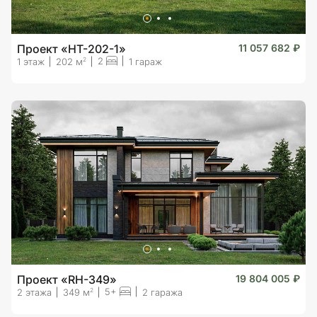
Проект «HT-202-1»
11 057 682 ₽
2
2
1 этаж
202 м
1 гараж
Проект «RH-349»
19 804 005 ₽
5+
2
2 этажа
349 м
2 гаража