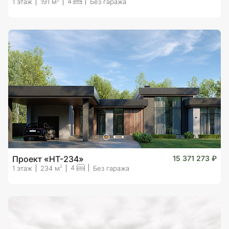
4
1 этаж
191 м
Без гаража
Проект «HT-234»
15 371 273 ₽
4
2
1 этаж
234 м
Без гаража