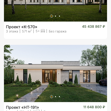
Проект «K-570»
45 438 867 ₽
5+
2
3 этажа
571 м
Без гаража
Проект «HT-191»
11 648 800 ₽
2