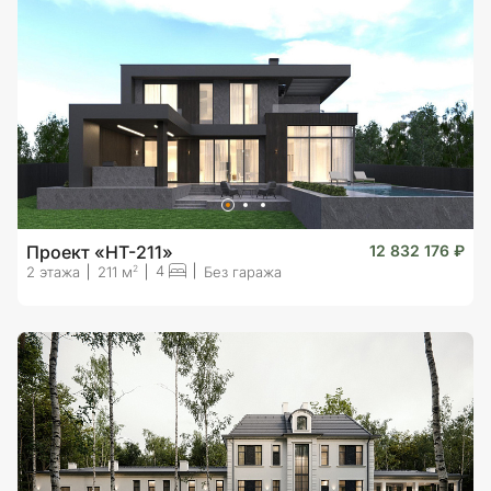
Проект «HT-211»
12 832 176 ₽
4
2
2 этажа
211 м
Без гаража