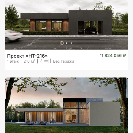
Проект «HT-216»
11 824 056 ₽
3
2
1 этаж
216 м
Без гаража