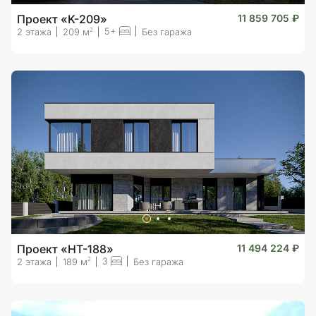
Проект «K-209»
11 859 705 ₽
5+
2
2 этажа
209 м
Без гаража
Проект «HT-188»
11 494 224 ₽
3
2
2 этажа
189 м
Без гаража