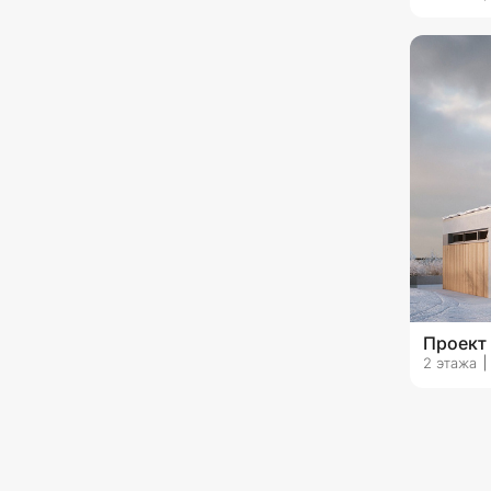
с гаражом на 1 машину
с гаражом на 2 машины
Проект
2 этажа