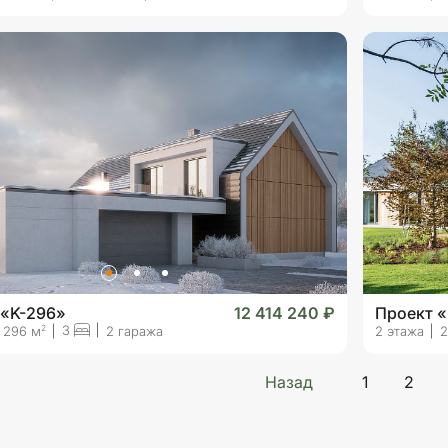
 «K-296»
12 414 240 ₽
Проект 
3
2
296 м
2 гаража
2 этажа
2
Назад
1
2