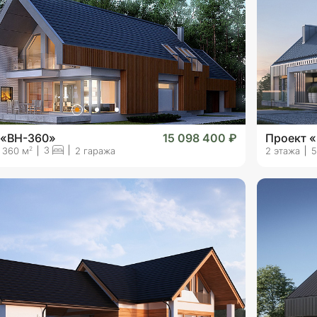
 «BH-360»
15 098 400 ₽
Проект 
3
2
360 м
2 гаража
2 этажа
5