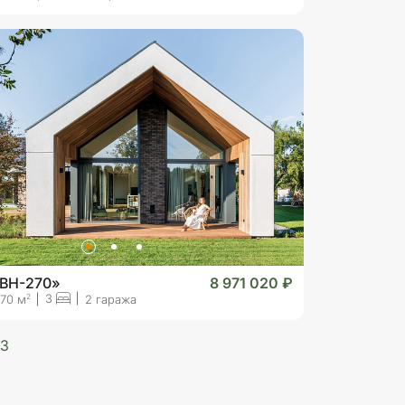
«BH-270»
8 971 020 ₽
3
2
70 м
2 гаража
3