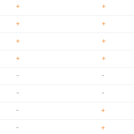
+
+
+
+
+
+
+
+
-
-
-
-
-
+
-
+