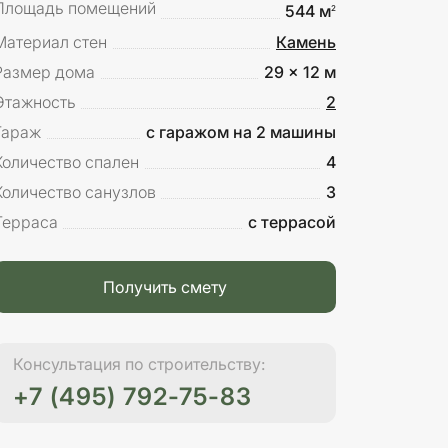
Площадь помещений
544 м
2
Материал стен
Камень
Размер дома
29 x 12 м
Этажность
2
Гараж
с гаражом на 2 машины
Количество спален
4
Количество санузлов
3
Терраса
с террасой
Получить смету
Консультация по строительству:
+7 (495) 792-75-83