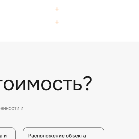
+
+
тоимость?
бенности и
а и
Расположение объекта