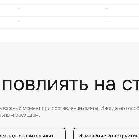
-
-
-
-
 повлиять на с
нь важный момент при составлении сметы. Иногда его осо
льным расходам.
ем подготовительных
Изменение конструктив