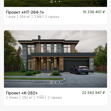
Проект «HT-264-1»
15 238 407 ₽
3
2
1 этаж
264 м
2 гаража
Проект «K-282»
22 562 947 ₽
4
2
2 этажа
282 м
2 гаража