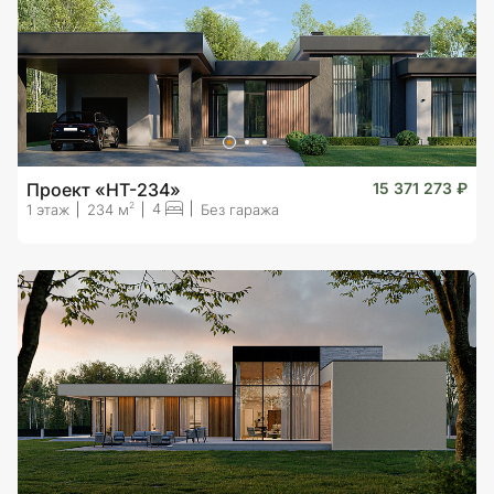
Проект «HT-234»
15 371 273 ₽
4
2
1 этаж
234 м
Без гаража