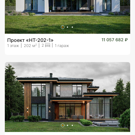
Проект «HT-202-1»
11 057 682 ₽
2
2
1 этаж
202 м
1 гараж