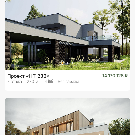
Проект «HT-233»
14 170 128 ₽
4
2
2 этажа
233 м
Без гаража