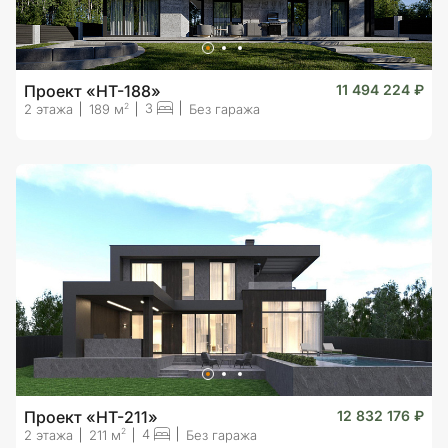
Проект «HT-188»
11 494 224 ₽
3
2
2 этажа
189 м
Без гаража
Проект «HT-211»
12 832 176 ₽
4
2
2 этажа
211 м
Без гаража