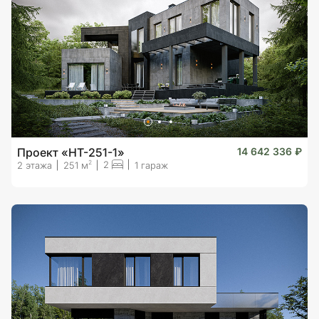
Проект «HT-251-1»
14 642 336 ₽
2
2
2 этажа
251 м
1 гараж