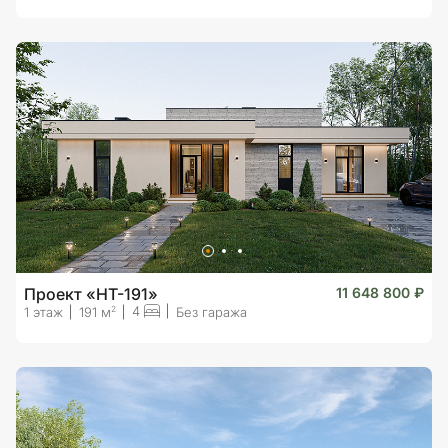
Проект «HT-191»
11 648 800 ₽
4
2
1 этаж
191 м
Без гаража