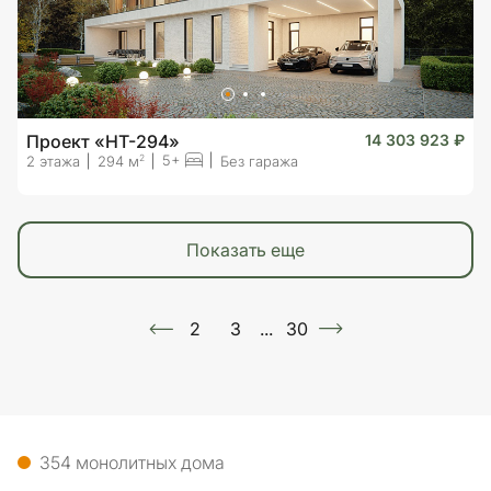
Проект «HT-294»
14 303 923 ₽
5+
2
2 этажа
294 м
Без гаража
показать еще
2
3
...
30
354 монолитных дома