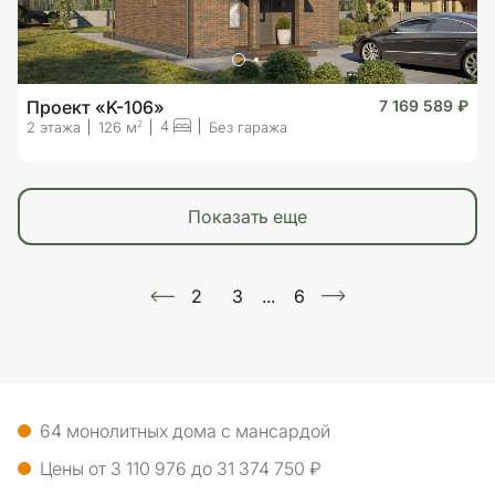
Проект «K-106»
7 169 589 ₽
4
2
2 этажа
126 м
Без гаража
показать еще
2
3
...
6
64 монолитных дома с мансардой
Цены от 3 110 976 до 31 374 750 ₽