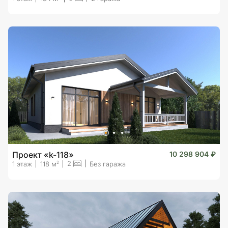
Проект «k-118»
10 298 904 ₽
2
2
1 этаж
118 м
Без гаража