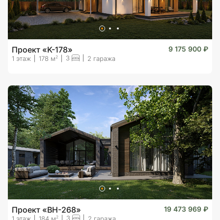
Проект «K-178»
9 175 900 ₽
3
2
1 этаж
178 м
2 гаража
Проект «BH-268»
19 473 969 ₽
3
2
1 этаж
184 м
2 гаража