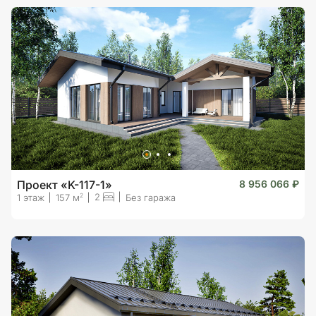
Проект «K-117-1»
8 956 066 ₽
2
2
1 этаж
157 м
Без гаража