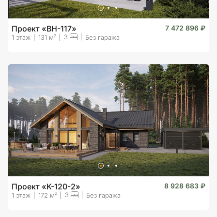
Проект «BH-117»
7 472 896 ₽
3
2
1 этаж
131 м
Без гаража
Проект «K-120-2»
8 928 683 ₽
3
2
1 этаж
172 м
Без гаража