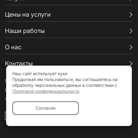
Цены на услуги
Наши работы
О нас
Контакты
Наш сайт использует куки.
Продолжая им пользоваться, вы соглашаетесь на
Пользовательское соглашение
обработку персональных данных в соответствии с
Политика конфиденциальности
Политикой конфиденциальности
.
© «Брикхаус» 2015-2026. Все права защищены.
Согласен