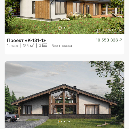
Проект «K-131-1»
10 553 326 ₽
3
2
1 этаж
185 м
Без гаража