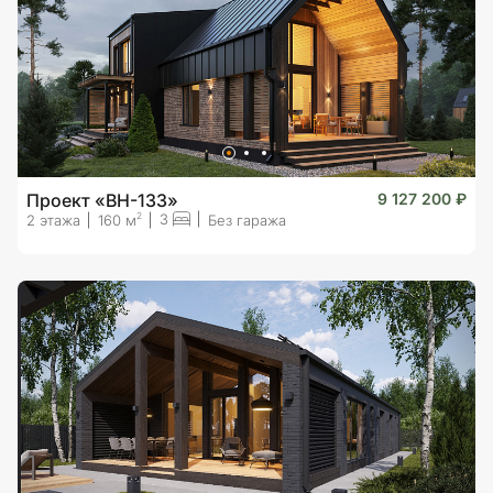
Проект «BH-133»
9 127 200 ₽
3
2
2 этажа
160 м
Без гаража