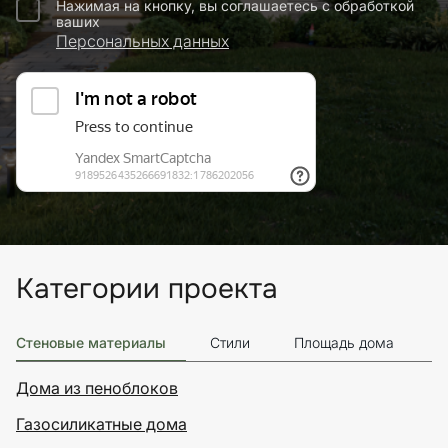
Нажимая на кнопку, вы соглашаетесь с обработкой
ваших
Персональных данных
Категории проекта
Стеновые материалы
Стили
Площадь дома
Э
Дома из пеноблоков
Газосиликатные дома