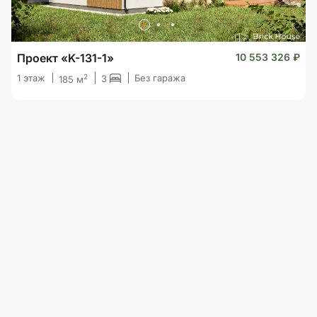
Проект «K-131-1»
10 553 326 ₽
2
1 этаж
Без гаража
3
185 м