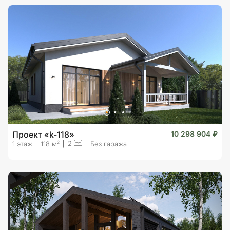
Проект «k-118»
10 298 904 ₽
2
2
1 этаж
118 м
Без гаража