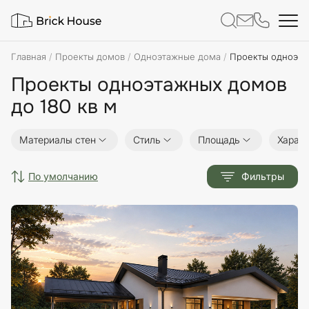
Главная
Проекты домов
Одноэтажные дома
Проекты одноэта
Проекты одноэтажных домов
до 180 кв м
Материалы стен
Стиль
Площадь
Характ
по умолчанию
Фильтры