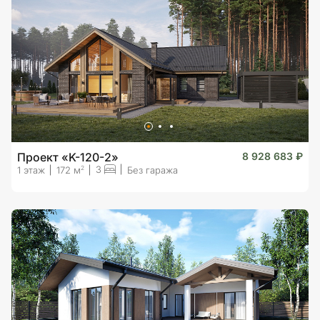
Проект «K-120-2»
8 928 683 ₽
3
2
1 этаж
172 м
Без гаража