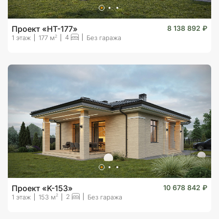
Проект «HT-177»
8 138 892 ₽
4
2
1 этаж
177 м
Без гаража
Проект «K-153»
10 678 842 ₽
2
2
1 этаж
153 м
Без гаража