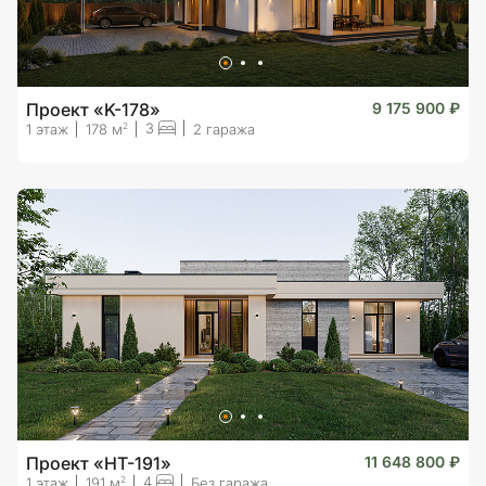
Проект «K-178»
9 175 900 ₽
3
2
1 этаж
178 м
2 гаража
Проект «HT-191»
11 648 800 ₽
4
2
1 этаж
191 м
Без гаража