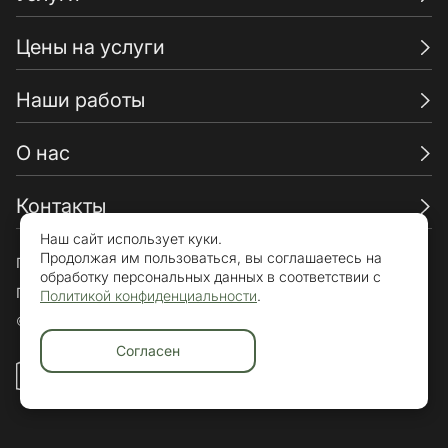
Цены на услуги
Наши работы
О нас
Контакты
Наш сайт использует куки.
Продолжая им пользоваться, вы соглашаетесь на
Пользовательское соглашение
обработку персональных данных в соответствии с
Политика конфиденциальности
Политикой конфиденциальности
.
© «Брикхаус» 2015-2026. Все права защищены.
Согласен