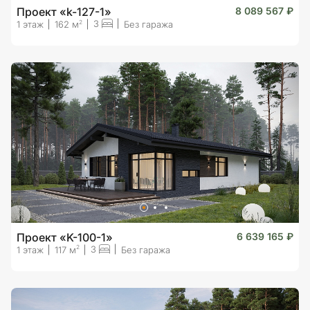
Проект «k-127-1»
8 089 567 ₽
3
2
1 этаж
162 м
Без гаража
Проект «K-100-1»
6 639 165 ₽
3
2
1 этаж
117 м
Без гаража