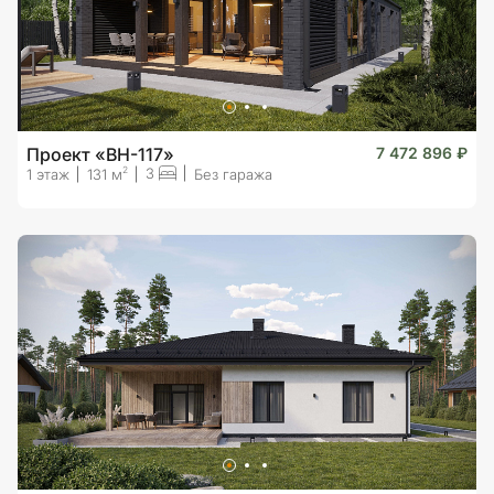
Проект «BH-117»
7 472 896 ₽
3
2
1 этаж
131 м
Без гаража