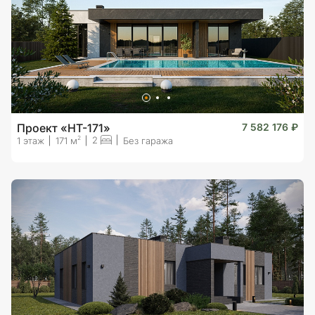
Проект «HT-171»
7 582 176 ₽
2
2
1 этаж
171 м
Без гаража