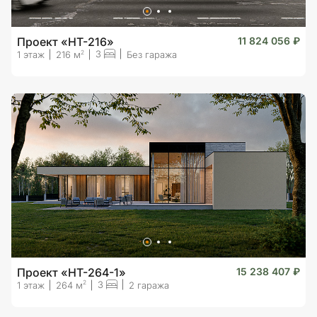
Проект «HT-216»
11 824 056 ₽
3
2
1 этаж
216 м
Без гаража
Проект «HT-264-1»
15 238 407 ₽
3
2
1 этаж
264 м
2 гаража