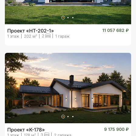
Проект «HT-202-1»
11 057 682 ₽
2
2
1 этаж
202 м
1 гараж
Проект «K-178»
9 175 900 ₽
3
2
1 этаж
178 м
2 гаража