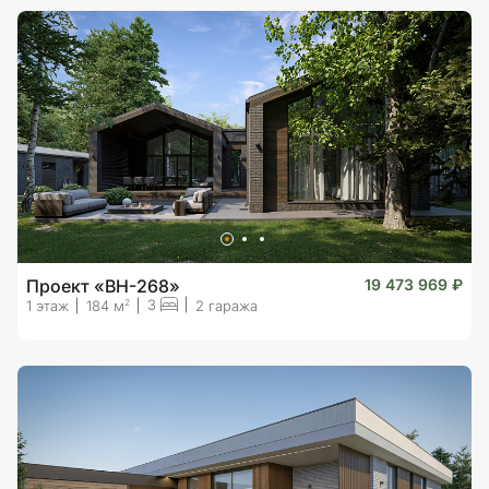
Проект «BH-268»
19 473 969 ₽
3
2
1 этаж
184 м
2 гаража