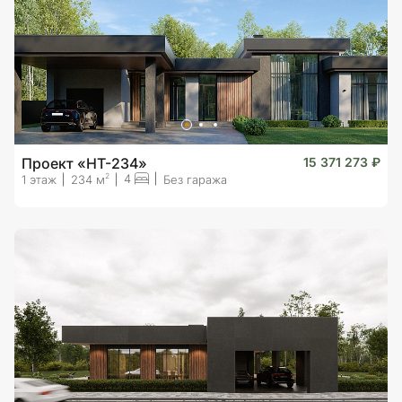
Проект «HT-234»
15 371 273 ₽
4
2
1 этаж
234 м
Без гаража