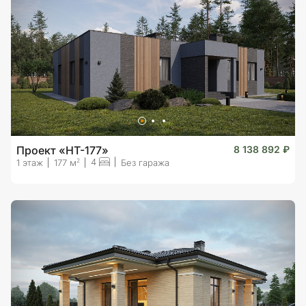
Проект «HT-177»
8 138 892 ₽
4
2
1 этаж
177 м
Без гаража