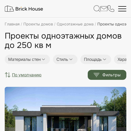
Главная
Проекты домов
Одноэтажные дома
Проекты одноэта
Проекты одноэтажных домов
до 250 кв м
Материалы стен
Стиль
Площадь
Характ
по умолчанию
Фильтры