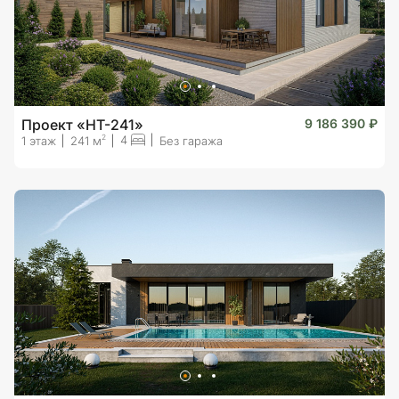
Проект «HT-241»
9 186 390 ₽
4
2
1 этаж
241 м
Без гаража