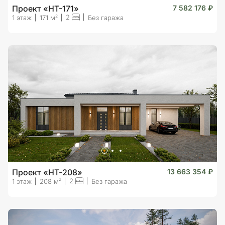
Проект «HT-171»
7 582 176 ₽
2
2
1 этаж
171 м
Без гаража
Проект «HT-208»
13 663 354 ₽
2
2
1 этаж
208 м
Без гаража