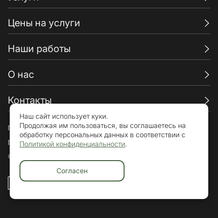
Цены на услуги
Наши работы
О нас
Контакты
Наш сайт использует куки.
Продолжая им пользоваться, вы соглашаетесь на
Пользовательское соглашение
обработку персональных данных в соответствии с
Политика конфиденциальности
Политикой конфиденциальности
.
© «Брикхаус» 2015-2026. Все права защищены.
Согласен