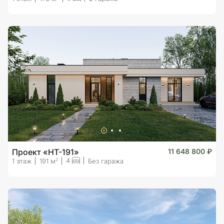
Проект «HT-191»
11 648 800 ₽
4
2
1 этаж
191 м
Без гаража