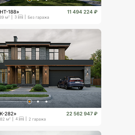
«HT-188»
11 494 224 ₽
3
2
89 м
Без гаража
«K-282»
22 562 947 ₽
4
2
82 м
2 гаража