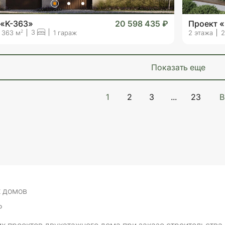
 «K-363»
20 598 435 ₽
Проект 
3
2
363 м
1 гараж
2 этажа
2
показать еще
1
2
3
...
23
В
х домов
₽