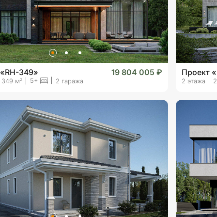
 «RH-349»
19 804 005 ₽
Проект «
5+
2
349 м
2 гаража
2 этажа
2