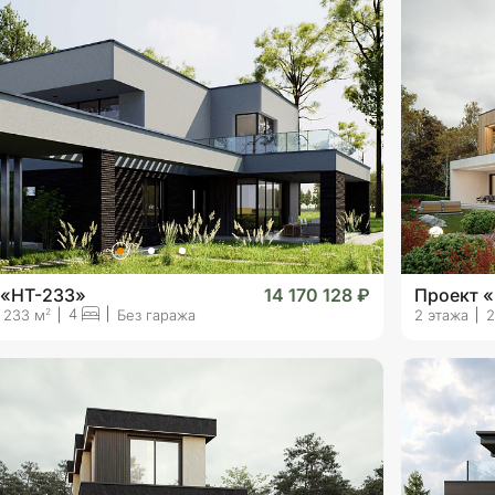
 «HT-233»
14 170 128 ₽
Проект 
4
2
233 м
Без гаража
2 этажа
2