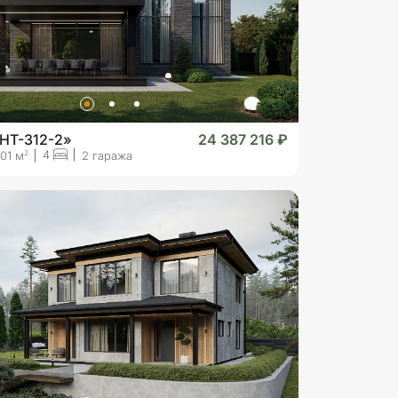
HT-312-2»
24 387 216 ₽
4
2
01 м
2 гаража