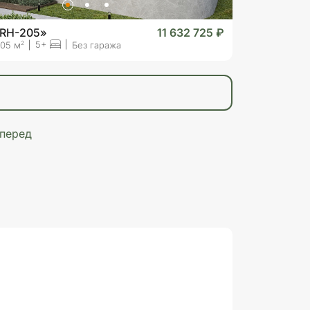
«RH-205»
11 632 725 ₽
5+
2
05 м
Без гаража
перед