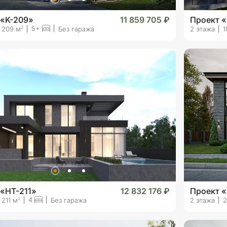
 «K-209»
11 859 705 ₽
Проект 
5+
2
209 м
Без гаража
2 этажа
1
 «HT-211»
12 832 176 ₽
Проект 
4
2
211 м
Без гаража
2 этажа
2