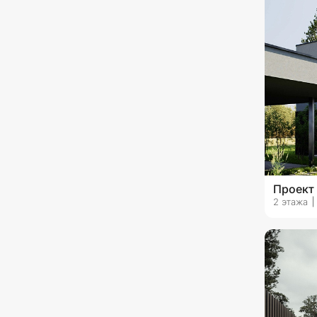
со вторым светом
с эксплуатируемой кровлей
с камином
с верандой
без гаража
с гаражом на 1 машину
с гаражом на 2 машины
Проект
с гаражом на 3 машины и
2 этажа
более