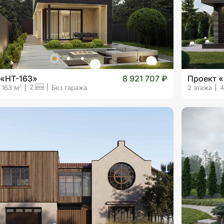
 «HT-163»
8 921 707 ₽
Проект «
2
2
163 м
Без гаража
2 этажа
4