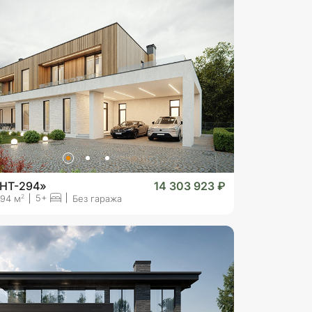
«HT-294»
14 303 923 ₽
5+
2
94 м
Без гаража