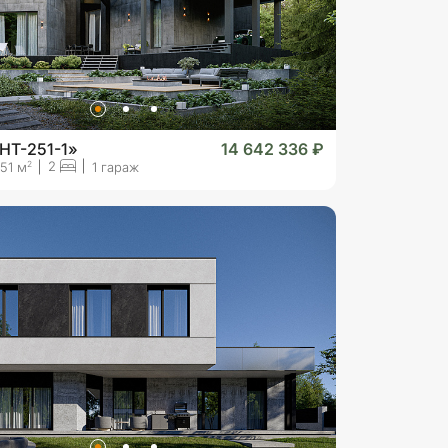
HT-251-1»
14 642 336 ₽
2
2
51 м
1 гараж