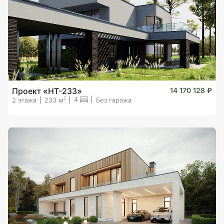
Проект «HT-233»
14 170 128 ₽
4
2
2 этажа
233 м
Без гаража