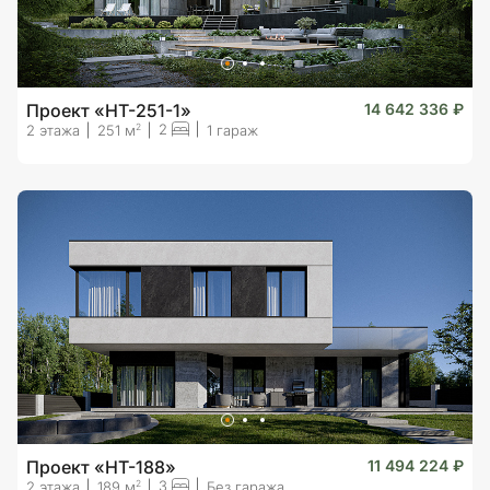
Проект «HT-251-1»
14 642 336 ₽
2
2
2 этажа
251 м
1 гараж
Проект «HT-188»
11 494 224 ₽
3
2
2 этажа
189 м
Без гаража