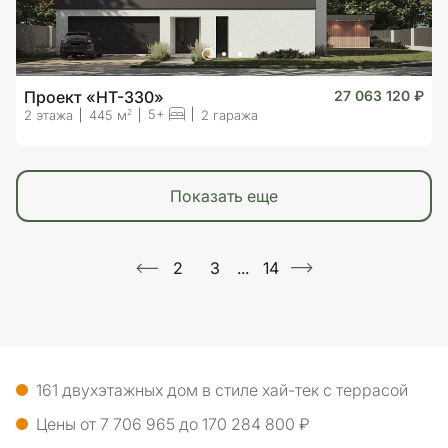
Проект «HT-330»
27 063 120 ₽
5+
2
2 этажа
445 м
2 гаража
показать еще
2
3
...
14
161 двухэтажных дом в стиле хай-тек с террасой
Цены от 7 706 965 до 170 284 800 ₽