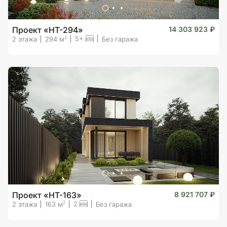
Проект «HT-294»
14 303 923 ₽
5+
2
2 этажа
294 м
Без гаража
Проект «HT-163»
8 921 707 ₽
2
2
2 этажа
163 м
Без гаража