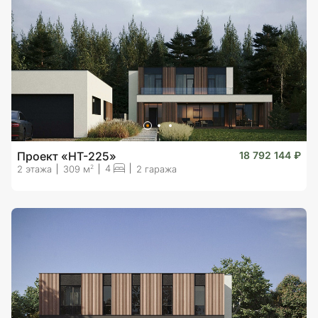
Проект «HT-225»
18 792 144 ₽
4
2
2 этажа
309 м
2 гаража