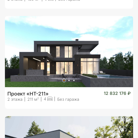
Проект «HT-211»
12 832 176 ₽
4
2
2 этажа
211 м
Без гаража