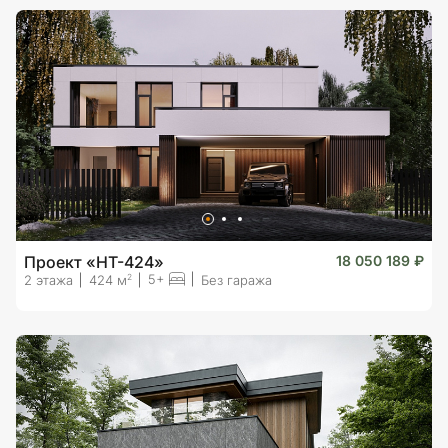
Проект «HT-424»
18 050 189 ₽
5+
2
2 этажа
424 м
Без гаража