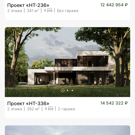
Проект «HT-236»
12 442 954 ₽
4
2
2 этажа
341 м
Без гаража
Проект «HT-336»
14 542 322 ₽
4
2
2 этажа
392 м
2 гаража