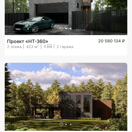
Проект «HT-360»
20 580 134 ₽
4
2
2 этажа
423 м
2 гаража