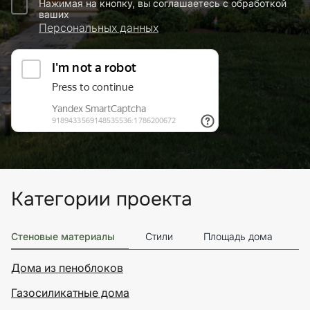
Нажимая на кнопку, вы соглашаетесь с обработкой
ваших
Персональных данных
Категории проекта
Стеновые материалы
Стили
Площадь дома
Э
Дома из пеноблоков
Газосиликатные дома