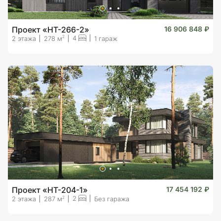
Проект «HT-266-2»
16 906 848 ₽
4
2
2 этажа
278 м
1 гараж
Проект «HT-204-1»
17 454 192 ₽
2
2
2 этажа
287 м
Без гаража