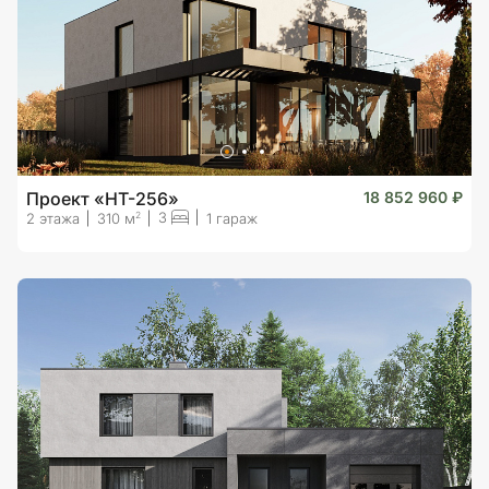
Проект «HT-256»
18 852 960 ₽
3
2
2 этажа
310 м
1 гараж