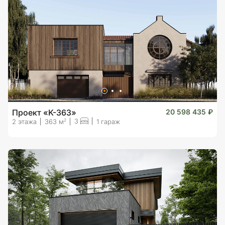
Проект «K-363»
20 598 435 ₽
3
2
2 этажа
363 м
1 гараж