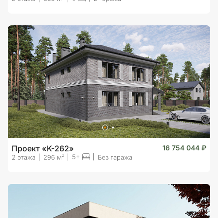
Проект «K-262»
16 754 044 ₽
5+
2
2 этажа
296 м
Без гаража