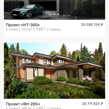
Проект «HT-360»
20 580 134 ₽
4
2
2 этажа
423 м
2 гаража
Проект «RH-265»
20 711 925 ₽
3
2
2 этажа
365 м
2 гаража