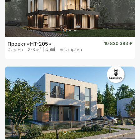
Проект «HT-205»
10 820 383 ₽
3
2
2 этажа
278 м
Без гаража