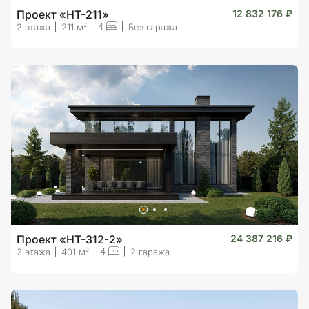
Проект «HT-211»
12 832 176 ₽
4
2
2 этажа
211 м
Без гаража
Проект «HT-312-2»
24 387 216 ₽
4
2
2 этажа
401 м
2 гаража