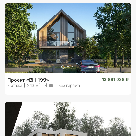
Проект «BH-199»
13 861 936 ₽
4
2
2 этажа
243 м
Без гаража