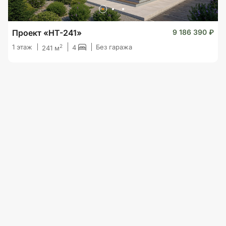
Проект «HT-241»
9 186 390 ₽
2
1 этаж
Без гаража
4
241 м