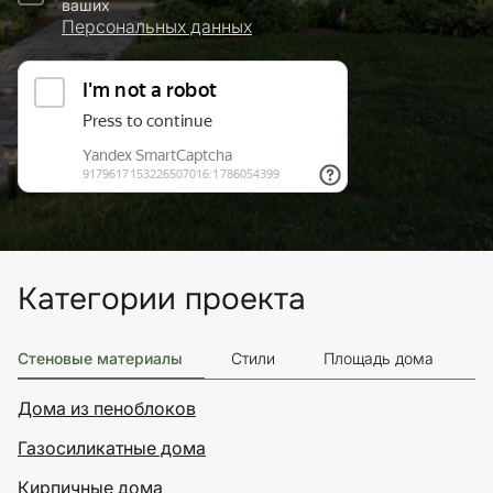
ваших
Персональных данных
Категории проекта
Стеновые материалы
Стили
Площадь дома
Э
Дома из пеноблоков
Газосиликатные дома
Кирпичные дома