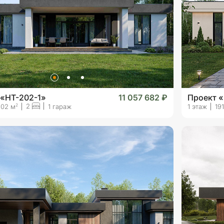
 «HT-202-1»
11 057 682 ₽
Проект «
2
2
202 м
1 гараж
1 этаж
19