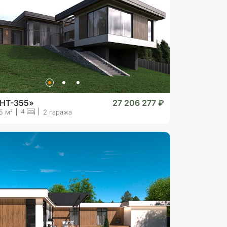
«HT-355»
27 206 277 ₽
4
2
5 м
2 гаража