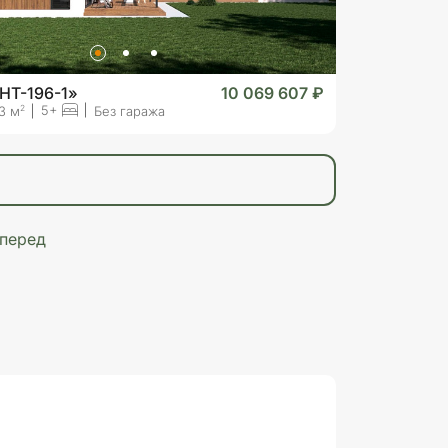
HT-196-1»
10 069 607 ₽
5+
2
3 м
Без гаража
перед