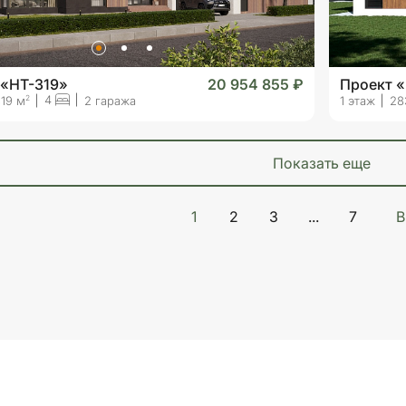
 «HT-319»
20 954 855 ₽
Проект «
4
2
19 м
2 гаража
1 этаж
28
показать еще
1
2
3
...
7
В