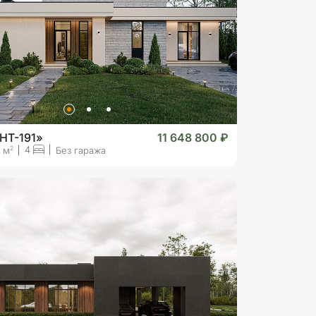
HT-191»
11 648 800 ₽
4
2
1 м
Без гаража