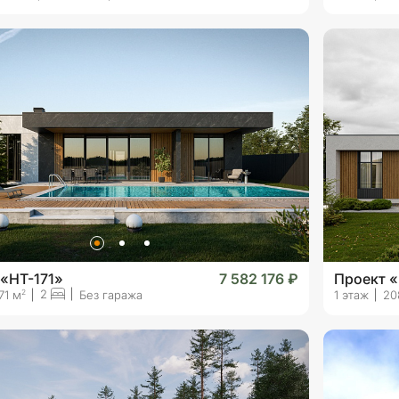
 «HT-171»
7 582 176 ₽
Проект 
2
2
71 м
Без гаража
1 этаж
20