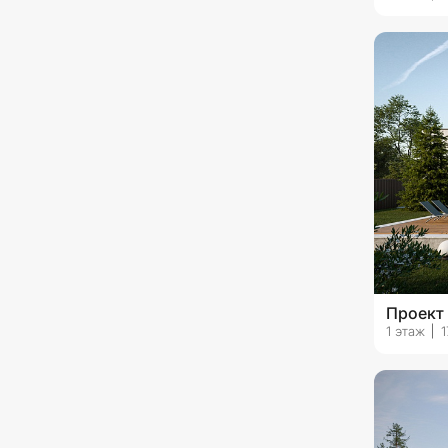
с гаражом на 2 машины
с гаражом на 3 машины и
более
Проект
1 этаж
1