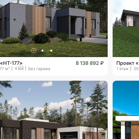
 «HT-177»
8 138 892 ₽
Проект 
4
2
77 м
Без гаража
1 этаж
35