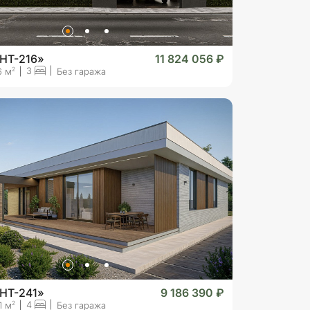
«HT-216»
11 824 056 ₽
3
2
6 м
Без гаража
«HT-241»
9 186 390 ₽
4
2
1 м
Без гаража