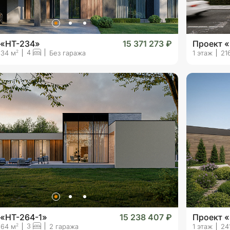
 «HT-234»
15 371 273 ₽
Проект 
4
2
234 м
Без гаража
1 этаж
21
 «HT-264-1»
15 238 407 ₽
Проект 
3
2
264 м
2 гаража
1 этаж
24