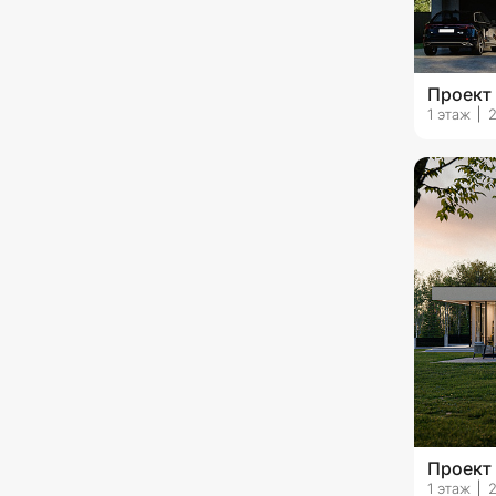
с сауной
с хамамом
Проект
1 этаж
со спортзалом
с автонавесом
угловые
г-образные
п-образные
со вторым светом
с эксплуатируемой кровлей
без гаража
с гаражом на 1 машину
Проект
1 этаж