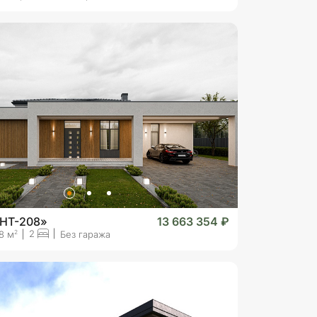
«HT-208»
13 663 354 ₽
2
2
8 м
Без гаража