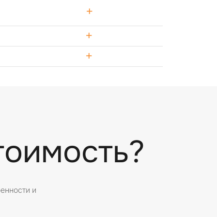
+
+
+
тоимость?
бенности и