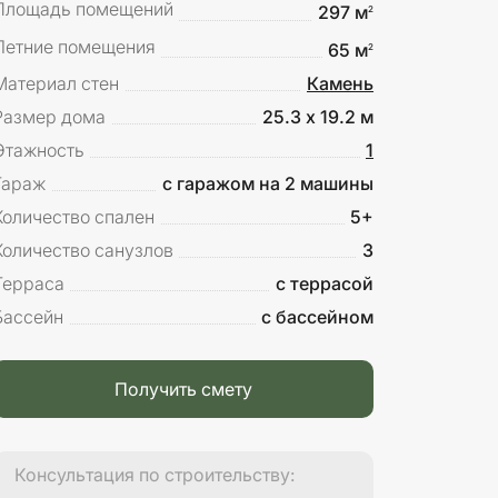
Площадь помещений
297 м
2
Летние помещения
65 м
2
Материал стен
Камень
Размер дома
25.3 х 19.2 м
Этажность
1
Гараж
с гаражом на 2 машины
Количество спален
5+
Количество санузлов
3
Терраса
с террасой
Бассейн
с бассейном
Получить смету
Консультация по строительству: