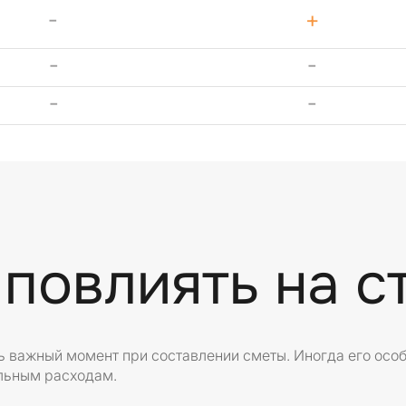
-
+
-
-
-
-
 повлиять на с
нь важный момент при составлении сметы. Иногда его осо
льным расходам.