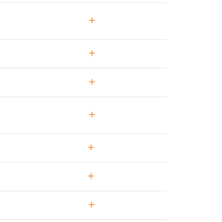
+
+
+
+
+
+
+