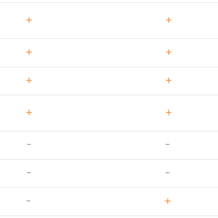
+
+
+
+
+
+
+
+
-
-
-
-
-
+