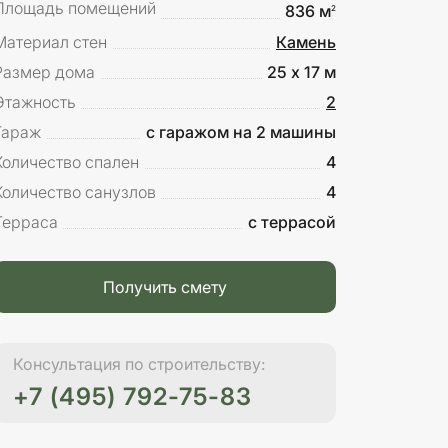
Площадь помещений
836 м
2
Материал стен
Камень
Размер дома
25 х 17 м
Этажность
2
Гараж
с гаражом на 2 машины
Количество спален
4
Количество санузлов
4
Терраса
с террасой
Получить смету
Консультация по строительству:
+7 (495) 792-75-83