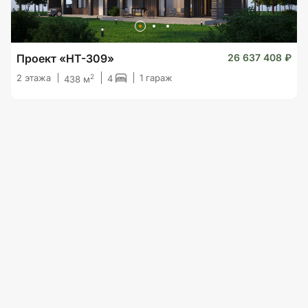
Проект «HT-309»
26 637 408 ₽
2
2 этажа
1 гараж
4
438 м