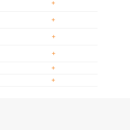
+
+
+
+
+
+