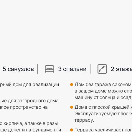
5 санузлов
3 спальни
2 этаж
орный дом для реализации
Дом без гаража сэкономи
в вашем доме можно спр
машину от солнца и осад
ие для загородного дома.
илое пространство на
Дома с плоской крышей х
Эксплуатируемую плоску
террасу.
 кирпича, а также в разы
ьше денег и на фундамент и
Терраса увеличивает по