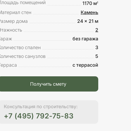
Площадь помещений
1170 м
2
Материал стен
Камень
Размер дома
24 x 21 м
Этажность
2
Гараж
без гаража
Количество спален
3
Количество санузлов
5
Терраса
с террасой
Получить смету
Консультация по строительству:
+7 (495) 792-75-83