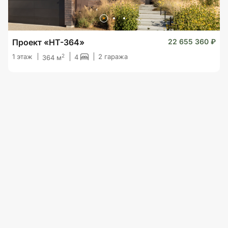
Проект «HT-364»
22 655 360 ₽
2
1 этаж
2 гаража
4
364 м