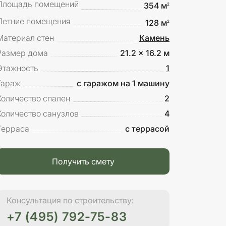
Площадь помещений
354 м
2
Летние помещения
128 м
2
Материал стен
Камень
Размер дома
21.2 x 16.2 м
Этажность
1
Гараж
с гаражом на 1 машину
Количество спален
2
Количество санузлов
4
Терраса
с террасой
Получить смету
Консультация по строительству:
+7 (495) 792-75-83