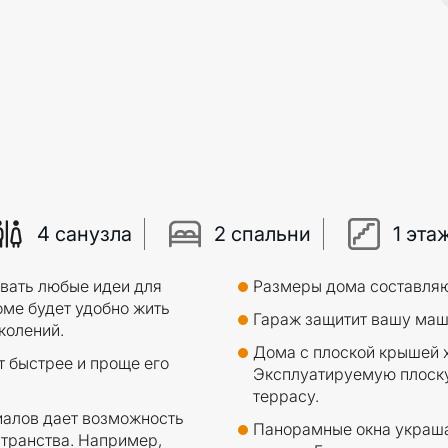
4 санузла
2 спальни
1 эта
вать любые идеи для
Размеры дома составляют
оме будет удобно жить
Гараж защитит вашу маши
колений.
Дома с плоской крышей х
т быстрее и проще его
Эксплуатируемую плоску
террасу.
алов дает возможность
Панорамные окна украша
странства. Например,