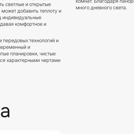
комнат. Благодаря пано
ть светлые и открытые
много дневного света.
 может добавить теплоту и
од индивидуальные
здавая комфортное и
м передовых технологий и
овременный и
тые планировки, чистые
ся характерными чертами
а