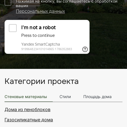
Нажимая на кнопку, вы соглашаетесь с обработкой
ваших
Персональных данных
Категории проекта
Стеновые материалы
Стили
Площадь дома
Э
Дома из пеноблоков
Газосиликатные дома