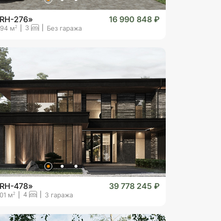
«RH-276»
16 990 848 ₽
3
2
94 м
Без гаража
«RH-478»
39 778 245 ₽
4
2
01 м
3 гаража