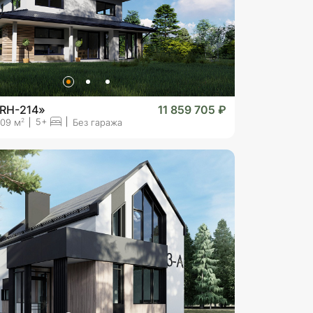
«RH-214»
11 859 705 ₽
5+
2
09 м
Без гаража