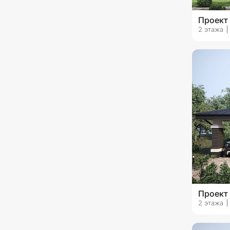
с сауной
Проект
2 этажа
со спортзалом
с автонавесом
угловые
г-образные
п-образные
с односкатной крышей
с двускатной крышей
с четырехскатной крышей
со вторым светом
Проект
2 этажа
с камином