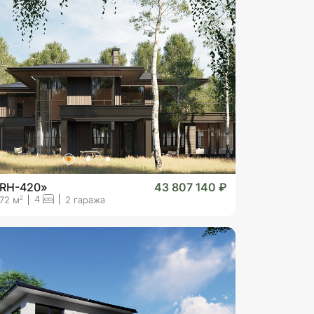
«RH-420»
43 807 140 ₽
4
2
72 м
2 гаража