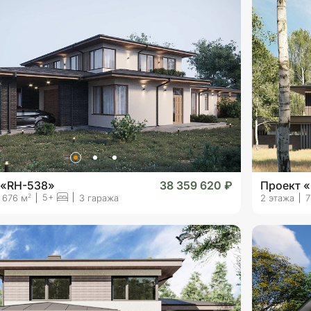
 «RH-538»
38 359 620 ₽
Проект 
5+
2
676 м
3 гаража
2 этажа
7