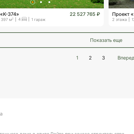
 «K-374»
22 527 765 ₽
Проект «
4
2
397 м
1 гараж
2 этажа
1
показать еще
1
2
3
Впере
та