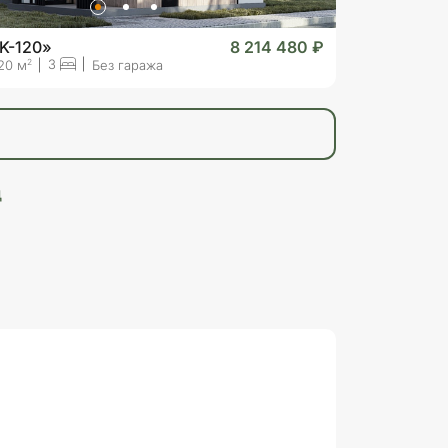
K-120»
8 214 480 ₽
3
2
20 м
Без гаража
д