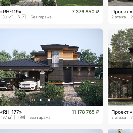
 «RH-119»
7 376 850 ₽
Проект 
3
2
130 м
Без гаража
2 этажа
2
 «RH-177»
11 178 765 ₽
Проект 
1
2
197 м
Без гаража
2 этажа
7