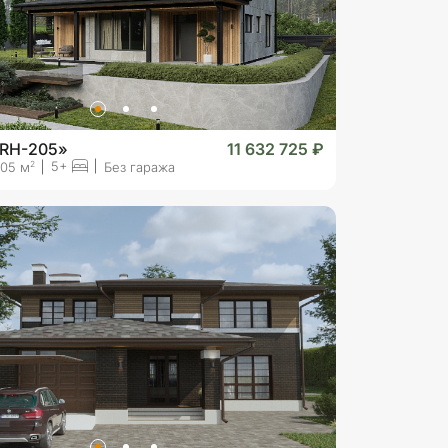
«RH-205»
11 632 725 ₽
5+
2
05 м
Без гаража