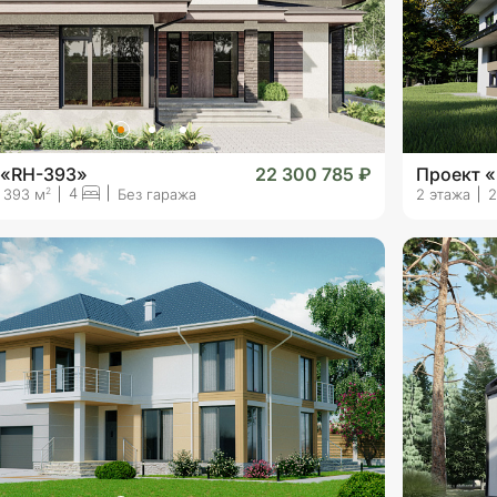
 «RH-393»
22 300 785 ₽
Проект 
4
2
393 м
Без гаража
2 этажа
2