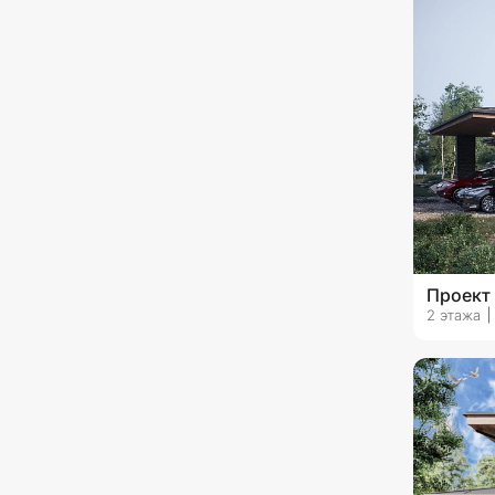
без гаража
с гаражом на 1 машину
с гаражом на 2 машины
с гаражом на 3 машины и
более
Проект
2 этажа