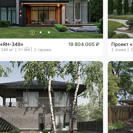
 «RH-349»
19 804 005 ₽
Проект 
5+
2
349 м
2 гаража
2 этажа
2