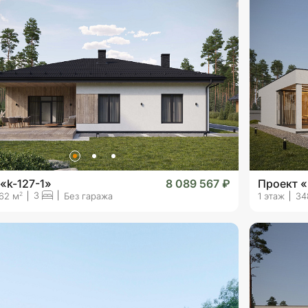
«k-127-1»
8 089 567 ₽
Проект 
3
2
62 м
Без гаража
1 этаж
34