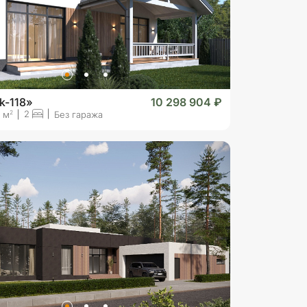
k-118»
10 298 904 ₽
2
2
8 м
Без гаража