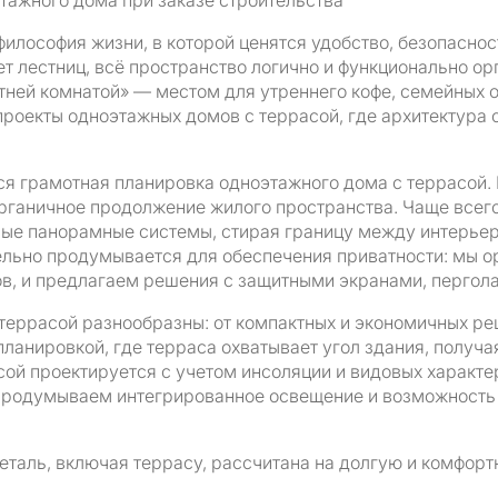
тажного дома при заказе строительства
илософия жизни, в которой ценятся удобство, безопаснос
 лестниц, всё пространство логично и функционально орг
тней комнатой» — местом для утреннего кофе, семейных 
проекты одноэтажных домов с террасой, где архитектура
я грамотная планировка одноэтажного дома с террасой. 
органичное продолжение жилого пространства. Чаще всег
ные панорамные системы, стирая границу между интерьер
ельно продумывается для обеспечения приватности: мы 
ков, и предлагаем решения с защитными экранами, пергол
террасой разнообразны: от компактных и экономичных р
ланировкой, где терраса охватывает угол здания, получая
сой проектируется с учетом инсоляции и видовых характе
продумываем интегрированное освещение и возможность 
еталь, включая террасу, рассчитана на долгую и комфор