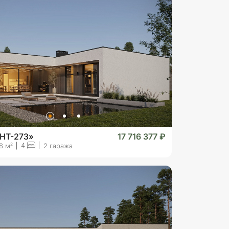
«HT-273»
17 716 377 ₽
4
2
8 м
2 гаража