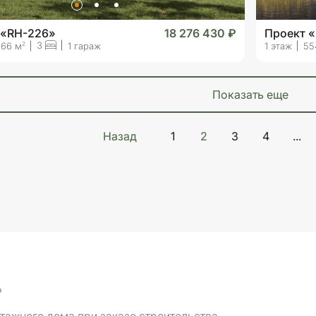
 «RH-226»
18 276 430 ₽
Проект 
3
2
366 м
1 гараж
1 этаж
55
показать еще
Назад
1
2
3
4
...
₽