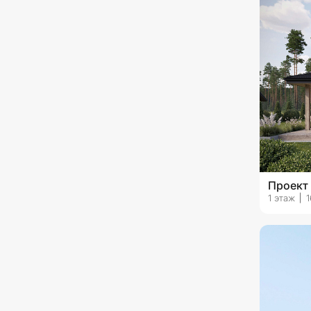
с гаражом на 1 машину
с гаражом на 2 машины
с гаражом на 3 машины и
более
Проект 
1 этаж
1