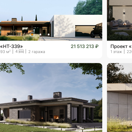
 «HT-339»
21 513 213 ₽
Проект 
4
2
393 м
2 гаража
1 этаж
22