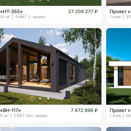
 «HT-355»
27 206 277 ₽
Проект 
4
2
355 м
2 гаража
1 этаж
31
 «BH-117»
7 472 896 ₽
Проект «
3
2
31 м
Без гаража
1 этаж
28