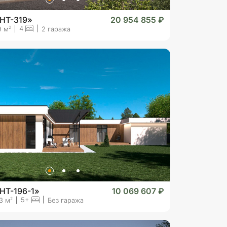
«HT-319»
20 954 855 ₽
4
2
9 м
2 гаража
HT-196-1»
10 069 607 ₽
5+
2
3 м
Без гаража