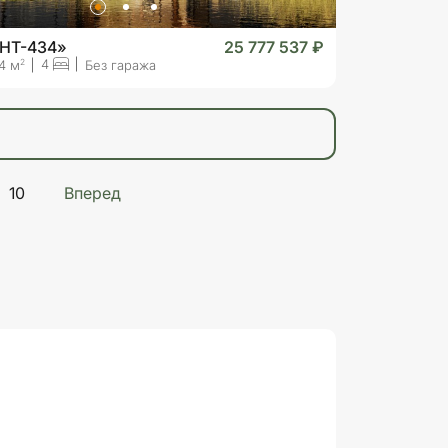
«HT-434»
25 777 537 ₽
4
2
4 м
Без гаража
10
Вперед