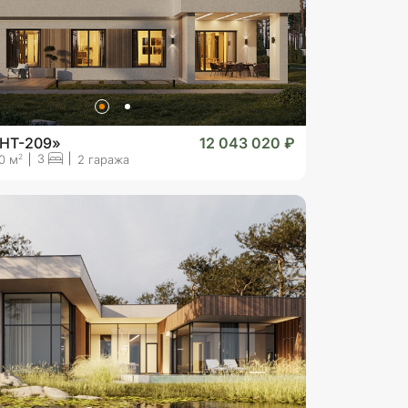
«HT-209»
12 043 020 ₽
3
2
0 м
2 гаража