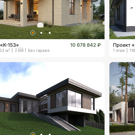
 «K-153»
10 678 842 ₽
Проект «
2
2
53 м
Без гаража
1 этаж
11