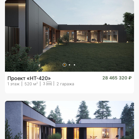
Проект «HT-420»
28 465 320 ₽
3
2
1 этаж
520 м
2 гаража