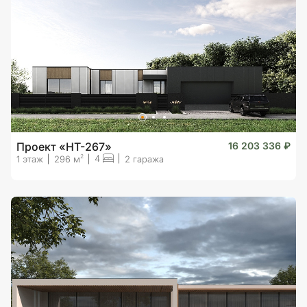
Проект «HT-267»
16 203 336 ₽
4
2
1 этаж
296 м
2 гаража