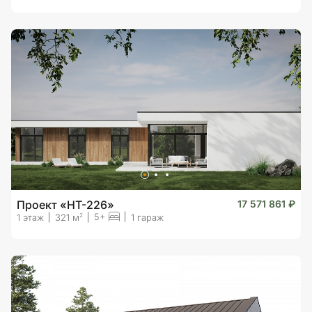
Проект «HT-226»
17 571 861 ₽
5+
2
1 этаж
321 м
1 гараж