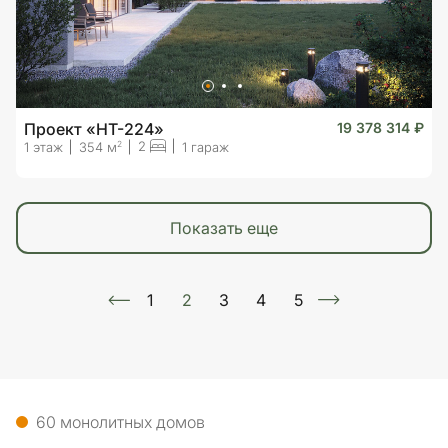
Проект «HT-224»
19 378 314 ₽
2
2
1 этаж
354 м
1 гараж
показать еще
1
2
3
4
5
60 монолитных домов