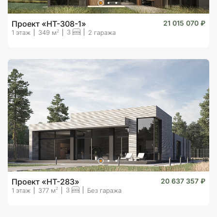
Проект «HT-308-1»
21 015 070 ₽
3
2
1 этаж
349 м
2 гаража
Проект «HT-283»
20 637 357 ₽
3
2
1 этаж
377 м
Без гаража