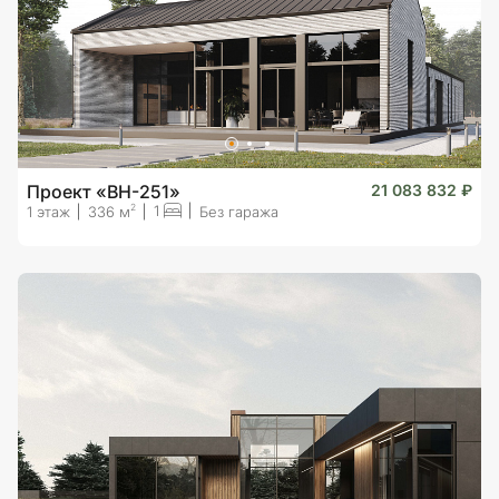
Проект «BH-251»
21 083 832 ₽
1
2
1 этаж
336 м
Без гаража