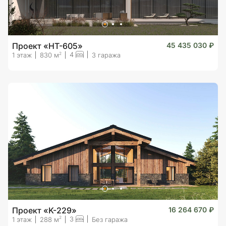
Проект «HT-605»
45 435 030 ₽
4
2
1 этаж
830 м
3 гаража
Проект «K-229»
16 264 670 ₽
3
2
1 этаж
288 м
Без гаража