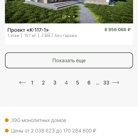
Проект «K-117-1»
8 956 066 ₽
2
2
1 этаж
157 м
Без гаража
показать еще
1
2
3
4
5
6
...
33
390 монолитных домов
Цены от 2 038 623 до 170 284 800 ₽