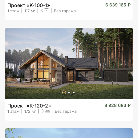
Проект «K-100-1»
6 639 165 ₽
3
2
1 этаж
117 м
Без гаража
Проект «K-120-2»
8 928 683 ₽
3
2
1 этаж
172 м
Без гаража