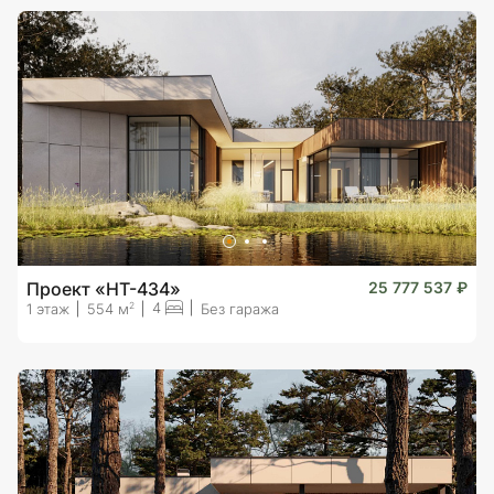
Проект «HT-434»
25 777 537 ₽
4
2
1 этаж
554 м
Без гаража