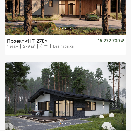
Проект «HT-278»
15 272 739 ₽
3
2
1 этаж
279 м
Без гаража