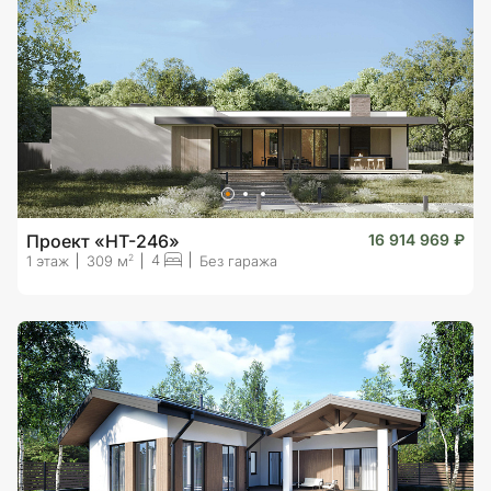
Проект «HT-246»
16 914 969 ₽
4
2
1 этаж
309 м
Без гаража