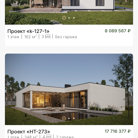
Проект «k-127-1»
8 089 567 ₽
3
2
1 этаж
162 м
Без гаража
Проект «HT-273»
17 716 377 ₽
4
2
1 этаж
348 м
2 гаража