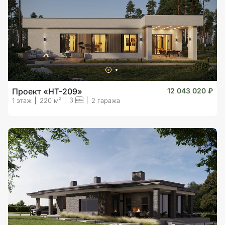
Проект «HT-209»
12 043 020 ₽
3
2
1 этаж
220 м
2 гаража