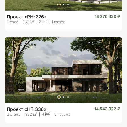
Проект «RH-226»
18 276 430 ₽
3
2
1 этаж
366 м
1 гараж
Проект «HT-336»
14 542 322 ₽
4
2
2 этажа
392 м
2 гаража