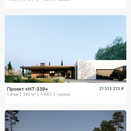
Проект «HT-339»
21 513 213 ₽
4
2
1 этаж
393 м
2 гаража