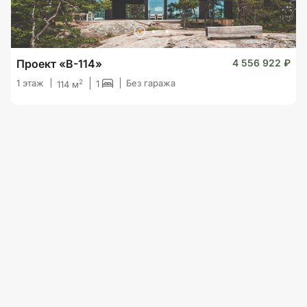
Проект «B-114»
4 556 922 ₽
2
1 этаж
Без гаража
1
114 м