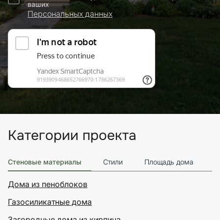
ваших
Персональных данных
Категории проекта
Стеновые материалы
Стили
Площадь дома
Э
Дома из пеноблоков
Газосиликатные дома
Загородные дома из кирпича