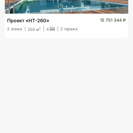
Проект «HT-260»
15 751 344 ₽
2
2 этажа
2 гаража
4
259 м