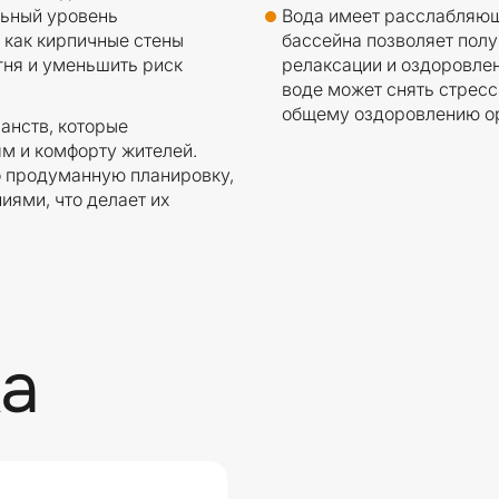
льный уровень
Вода имеет расслабляющ
 как кирпичные стены
бассейна позволяет пол
гня и уменьшить риск
релаксации и оздоровлен
воде может снять стресс
общему оздоровлению о
анств, которые
м и комфорту жителей.
о продуманную планировку,
ями, что делает их
а