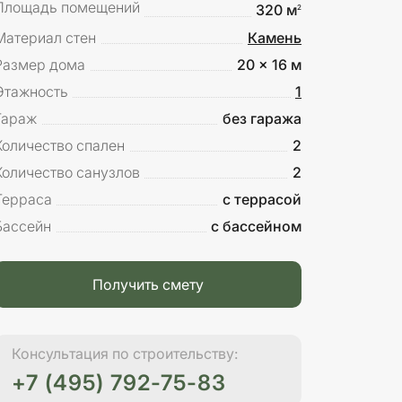
Площадь помещений
320 м
2
Материал стен
Камень
Размер дома
20 x 16 м
Этажность
1
Гараж
без гаража
Количество спален
2
Количество санузлов
2
Терраса
с террасой
Бассейн
с бассейном
Получить смету
Консультация по строительству:
+7 (495) 792-75-83