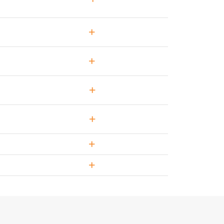
+
+
+
+
+
+