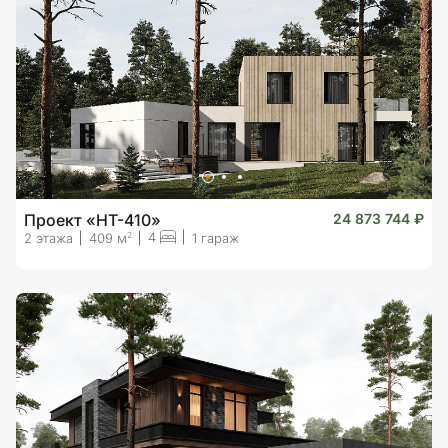
Проект «HT-410»
24 873 744 ₽
4
2
2 этажа
409 м
1 гараж