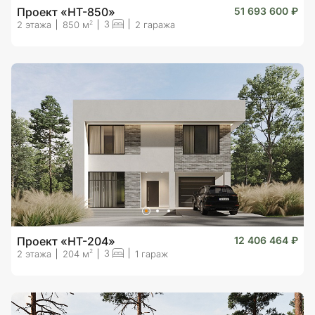
Проект «HT-850»
51 693 600 ₽
3
2
2 этажа
850 м
2 гаража
Проект «HT-204»
12 406 464 ₽
3
2
2 этажа
204 м
1 гараж