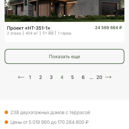
Проект «HT-351-1»
24 569 664 ₽
5+
2
2 этажа
404 м
1 гараж
показать еще
1
2
3
4
5
6
...
20
238 двухэтажных домов с террасой
Цены от 5 019 960 до 170 284 800 ₽