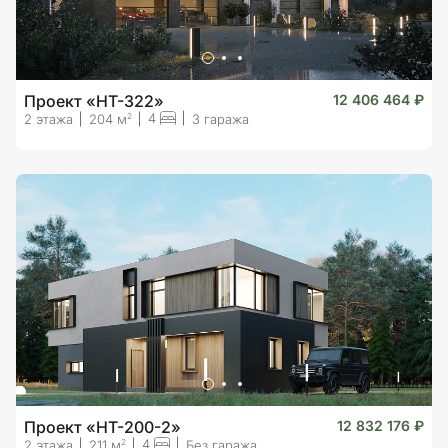
Проект «HT-322»
12 406 464 ₽
4
2
2 этажа
204 м
3 гаража
Проект «HT-200-2»
12 832 176 ₽
4
2
2 этажа
211 м
Без гаража