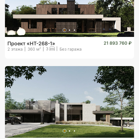
Проект «HT-268-1»
21 893 760 ₽
3
2
2 этажа
360 м
Без гаража