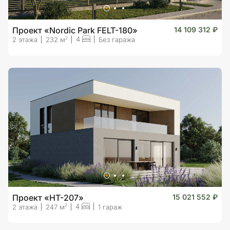
Проект «Nordic Park FELT-180»
14 109 312 ₽
4
2
2 этажа
232 м
Без гаража
Проект «HT-207»
15 021 552 ₽
4
2
2 этажа
247 м
1 гараж