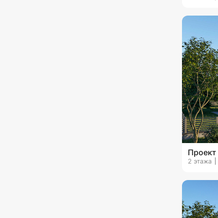
с четырехскатной крышей
со вторым светом
с эксплуатируемой кровлей
с камином
с верандой
без гаража
с гаражом на 1 машину
с гаражом на 2 машины
Проект 
с гаражом на 3 машины и
более
2 этажа