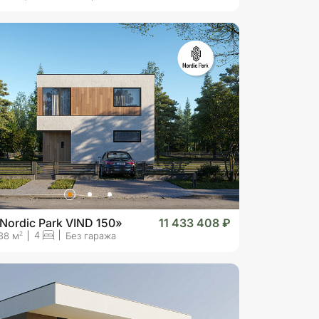
Nordic Park VIND 150»
11 433 408 ₽
4
2
88 м
Без гаража