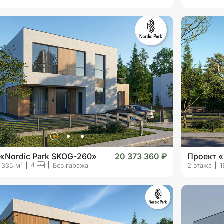
«Nordic Park SKOG-260»
20 373 360 ₽
Проект «
4
2
335 м
Без гаража
2 этажа
1