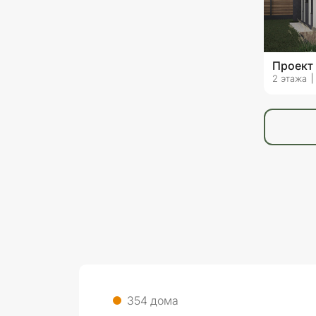
Проект
2 этажа
354 дома