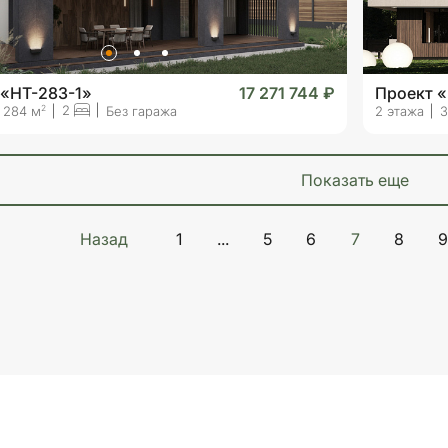
 «HT-283-1»
17 271 744 ₽
Проект «
2
2
284 м
Без гаража
2 этажа
3
показать еще
Назад
1
...
5
6
7
8
9