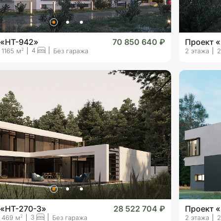
 «HT-942»
70 850 640 ₽
Проект 
4
2
1165 м
Без гаража
2 этажа
2
 «HT-270-3»
28 522 704 ₽
Проект 
3
2
469 м
Без гаража
2 этажа
2