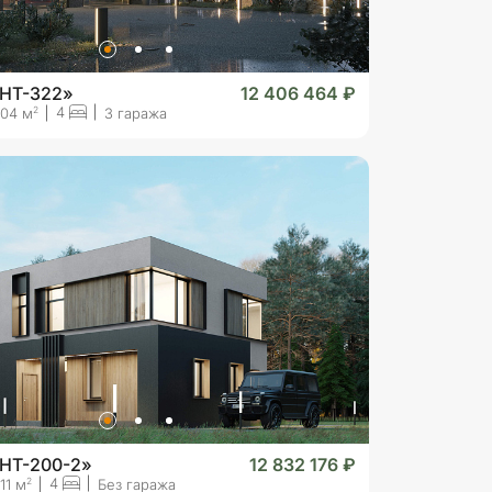
«HT-322»
12 406 464 ₽
4
2
04 м
3 гаража
«HT-200-2»
12 832 176 ₽
4
2
11 м
Без гаража