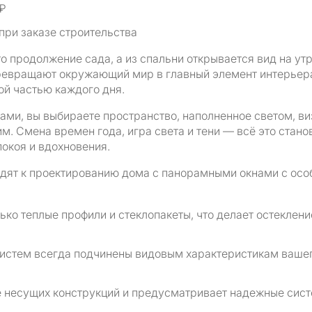
 ₽
при заказе строительства
то продолжение сада, а из спальни открывается вид на у
ревращают окружающий мир в главный элемент интерьера
ой частью каждого дня.
ами, вы выбираете пространство, наполненное светом, в
. Смена времен года, игра света и тени — всё это стан
окоя и вдохновения.
дят к проектированию дома с панорамными окнами с ос
ько теплые профили и стеклопакеты, что делает остекле
истем всегда подчинены видовым характеристикам вашег
 несущих конструкций и предусматривает надежные сист