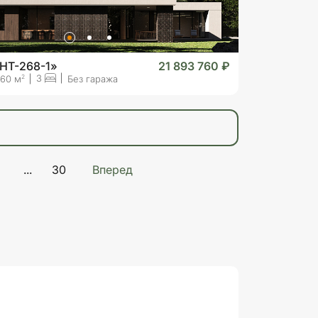
HT-268-1»
21 893 760 ₽
3
2
60 м
Без гаража
...
30
Вперед