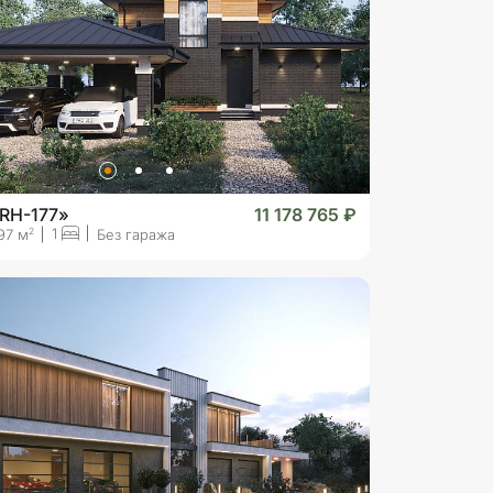
RH-177»
11 178 765 ₽
1
2
97 м
Без гаража