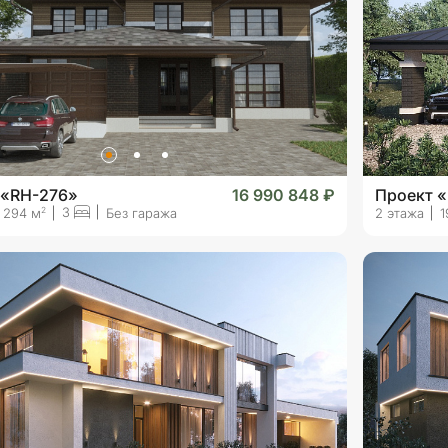
 «RH-276»
16 990 848 ₽
Проект «
3
2
294 м
Без гаража
2 этажа
1