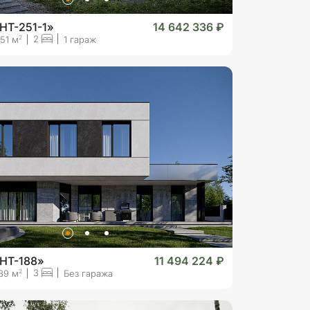
HT-251-1»
14 642 336 ₽
2
2
51 м
1 гараж
«HT-188»
11 494 224 ₽
3
2
89 м
Без гаража