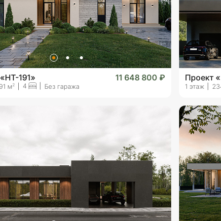
 «HT-191»
11 648 800 ₽
Проект 
4
2
91 м
Без гаража
1 этаж
23