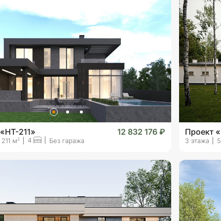
 «HT-211»
12 832 176 ₽
Проект «
4
2
211 м
Без гаража
3 этажа
5