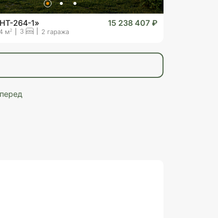
HT-264-1»
15 238 407 ₽
3
2
4 м
2 гаража
перед