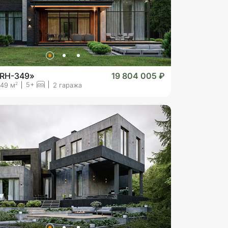
«RH-349»
19 804 005 ₽
5+
2
49 м
2 гаража