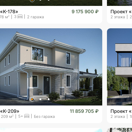
«K-178»
9 175 900 ₽
Проект «
3
2
78 м
2 гаража
2 этажа
2
 «K-209»
11 859 705 ₽
Проект 
5+
2
209 м
Без гаража
2 этажа
1