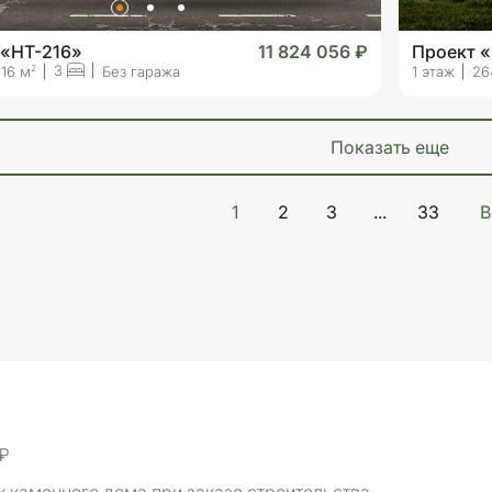
 «HT-216»
11 824 056 ₽
Проект «
3
2
16 м
Без гаража
1 этаж
26
показать еще
1
2
3
...
33
В
 ₽