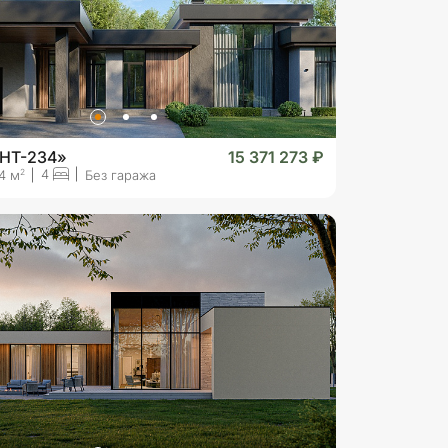
«HT-234»
15 371 273 ₽
4
2
4 м
Без гаража