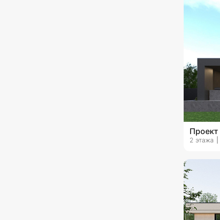
со вторым светом
с эксплуатируемой кровлей
с камином
с верандой
без гаража
с гаражом на 1 машину
с гаражом на 2 машины
Проект
с гаражом на 3 машины и
2 этажа
более