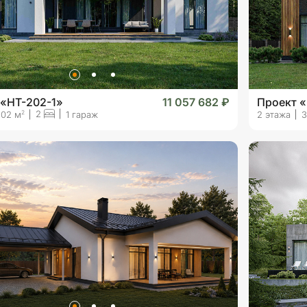
 «HT-202-1»
11 057 682 ₽
Проект 
2
2
202 м
1 гараж
2 этажа
3