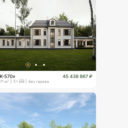
K-570»
45 438 867 ₽
5+
2
71 м
Без гаража