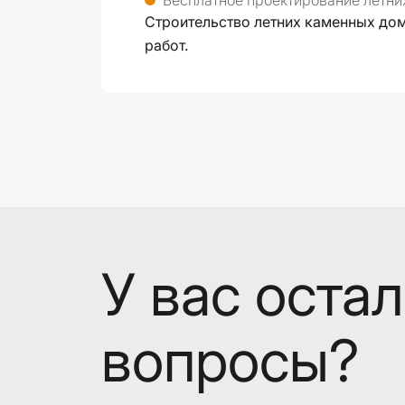
Бесплатное проектирование летни
Строительство летних каменных домо
работ.
У вас оста
вопросы?