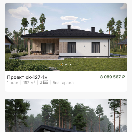
Проект «k-127-1»
8 089 567 ₽
3
2
1 этаж
162 м
Без гаража