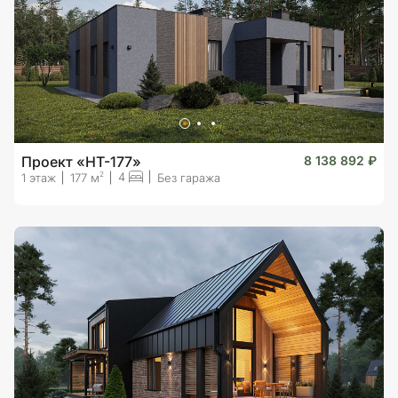
Проект «HT-177»
8 138 892 ₽
4
2
1 этаж
177 м
Без гаража