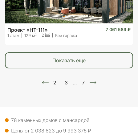
Проект «HT-111»
7 061 589 ₽
2
2
1 этаж
129 м
Без гаража
показать еще
2
3
...
7
78 каменных домов с мансардой
Цены от 2 038 623 до 9 993 375 ₽