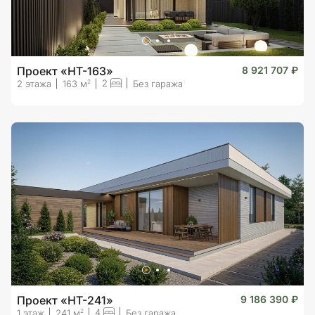
Проект «HT-163»
8 921 707 ₽
2
2
2 этажа
163 м
Без гаража
Проект «HT-241»
9 186 390 ₽
4
2
1 этаж
241 м
Без гаража