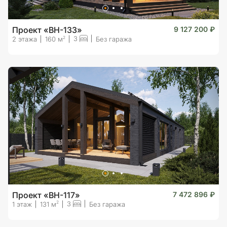
Проект «BH-133»
9 127 200 ₽
3
2
2 этажа
160 м
Без гаража
Проект «BH-117»
7 472 896 ₽
3
2
1 этаж
131 м
Без гаража