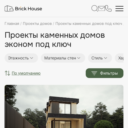
Главная
Проекты домов
Проекты каменных домов под ключ
П
Проекты каменных домов
эконом под ключ
Этажность
Материалы стен
Стиль
Хара
по умолчанию
Фильтры