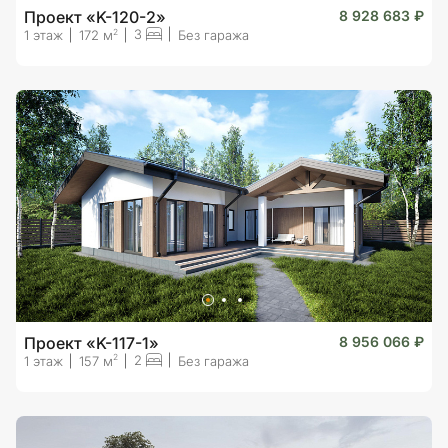
Проект «K-120-2»
8 928 683 ₽
3
2
1 этаж
172 м
Без гаража
Проект «K-117-1»
8 956 066 ₽
2
2
1 этаж
157 м
Без гаража