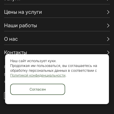
Цены на услуги
Наши работы
О нас
Контакты
Наш сайт использует куки.
Продолжая им пользоваться, вы соглашаетесь на
Пользовательское соглашение
обработку персональных данных в соответствии с
Политика конфиденциальности
Политикой конфиденциальности
.
© «Брикхаус» 2015-2026. Все права защищены.
Согласен