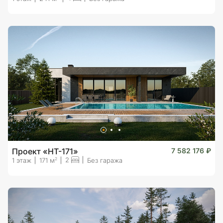
Проект «HT-171»
7 582 176 ₽
2
2
1 этаж
171 м
Без гаража