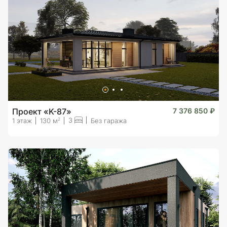
Проект «K-87»
7 376 850 ₽
3
2
1 этаж
130 м
Без гаража