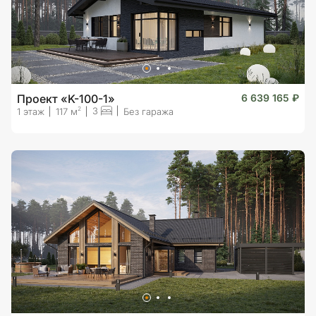
Проект «K-100-1»
6 639 165 ₽
3
2
1 этаж
117 м
Без гаража