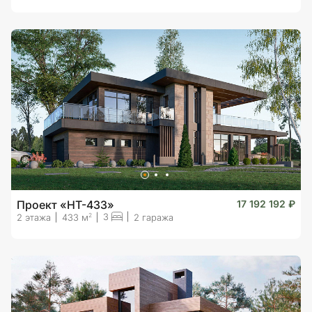
Проект «HT-433»
17 192 192 ₽
3
2
2 этажа
433 м
2 гаража