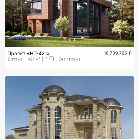
Проект «HT-421»
16 739 765 ₽
2
2
2 этажа
421 м
Без гаража