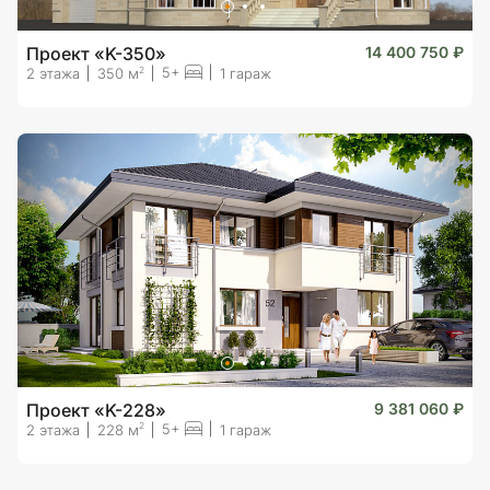
Проект «K-350»
14 400 750 ₽
5+
2
2 этажа
350 м
1 гараж
Проект «K-228»
9 381 060 ₽
5+
2
2 этажа
228 м
1 гараж