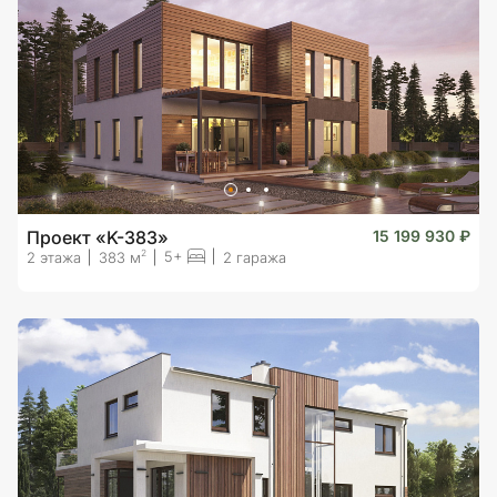
Проект «K-383»
15 199 930 ₽
5+
2
2 этажа
383 м
2 гаража