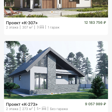
Проект «K-307»
12 183 756 ₽
3
2
2 этажа
307 м
1 гараж
Проект «K-273»
9 057 989 ₽
5+
2
2 этажа
273 м
Без гаража