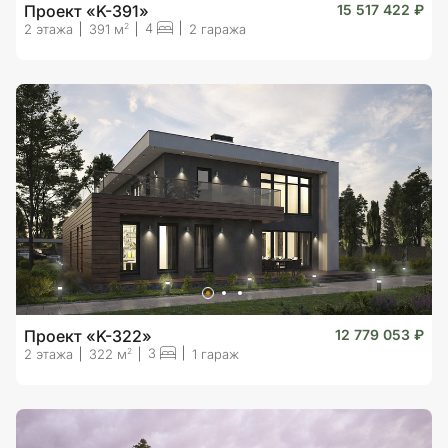
Проект «K-391»
15 517 422 ₽
4
2
2 этажа
391 м
2 гаража
Проект «K-322»
12 779 053 ₽
3
2
2 этажа
322 м
1 гараж