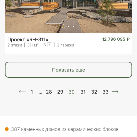
Проект «RH-311»
12 796 095 ₽
3
2
2 этажа
311 м
3 гаража
показать еще
1
...
28
29
30
31
32
33
387 каменных домов из керамических блоков