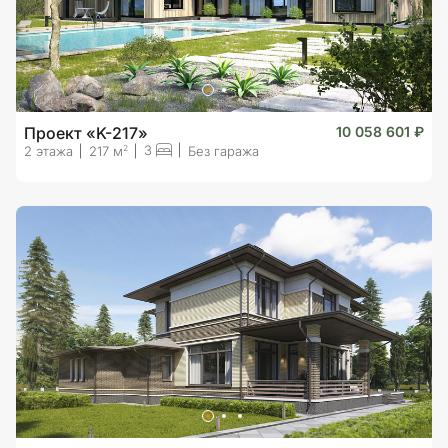
Проект «K-217»
10 058 601 ₽
3
2
2 этажа
217 м
Без гаража