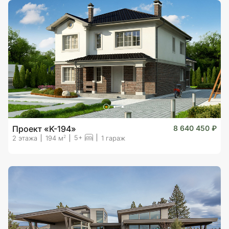
Проект «K-194»
8 640 450 ₽
5+
2
2 этажа
194 м
1 гараж