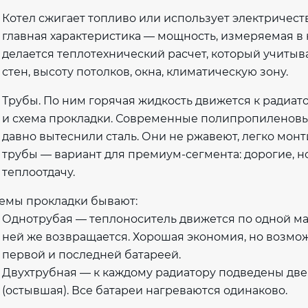
Котел сжигает топливо или использует электричество
главная характеристика — мощность, измеряемая в к
делается теплотехнический расчет, который учитыва
стен, высоту потолков, окна, климатическую зону.
Трубы. По ним горячая жидкость движется к радиат
и схема прокладки. Современные полипропиленовы
давно вытеснили сталь. Они не ржавеют, легко монт
трубы — вариант для премиум-сегмента: дорогие, 
теплоотдачу.
емы прокладки бывают:
Однотрубая — теплоноситель движется по одной ма
ней же возвращается. Хорошая экономия, но возмо
первой и последней батареей.
Двухтрубная — к каждому радиатору подведены две 
(остывшая). Все батареи нагреваются одинаково.