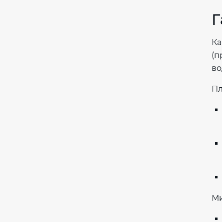
Г
Ка
(п
во
Пл
Ми