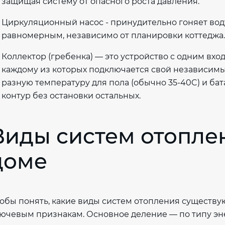
защищая систему от опасного роста давления.
Циркуляционный насос - принудительно гоняет воду
равномерным, независимо от планировки коттеджа.
Коллектор (гребенка) — это устройство с одним вхо
каждому из которых подключается свой независимый
разную температуру для пола (обычно 35-40C) и бата
контур без остановки остальных.
Виды систем отопле
доме
обы понять, какие виды систем отопления существую
ючевым признакам. Основное деление — по типу эн