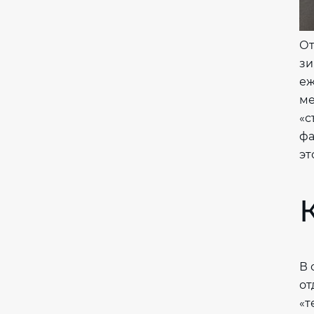
От
зи
еж
ме
«с
фа
эт
В 
от
«т