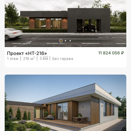
Проект «HT-216»
11 824 056 ₽
3
2
1 этаж
216 м
Без гаража