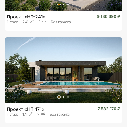
Проект «HT-241»
9 186 390 ₽
4
2
1 этаж
241 м
Без гаража
Проект «HT-171»
7 582 176 ₽
2
2
1 этаж
171 м
Без гаража