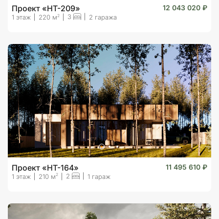
Проект «HT-209»
12 043 020 ₽
3
2
1 этаж
220 м
2 гаража
Проект «HT-164»
11 495 610 ₽
2
2
1 этаж
210 м
1 гараж