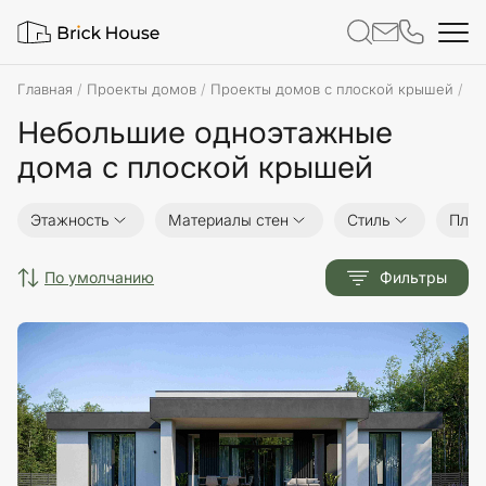
Главная
Проекты домов
Проекты домов с плоской крышей
Не
Небольшие одноэтажные
дома с плоской крышей
Этажность
Материалы стен
Стиль
Пло
по умолчанию
Фильтры