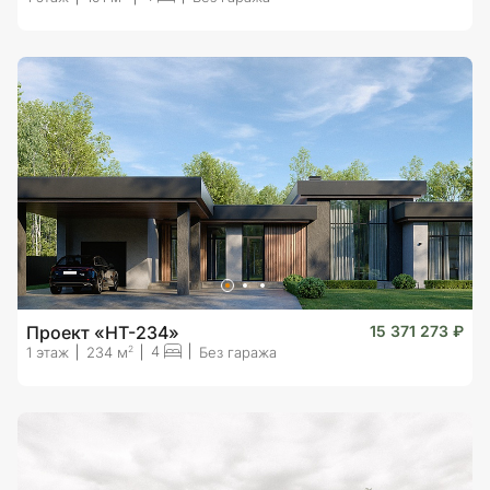
Проект «HT-234»
15 371 273 ₽
4
2
1 этаж
234 м
Без гаража