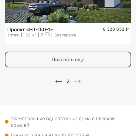
Проект «HT-150-1»
8 320 632 ₽
3
2
1 этаж
152 м
Без гаража
показать еще
2
23 Небольшие одноэтажные дома с плоской
крышей
Цены от 5 995 950 до 15 371 273 ₽