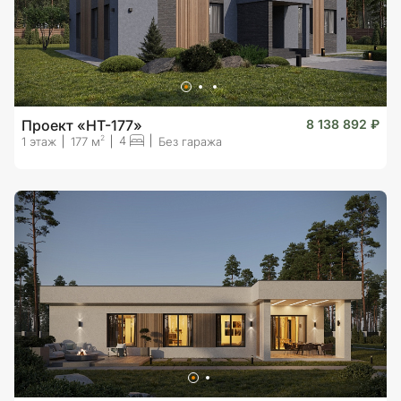
Проект «HT-177»
8 138 892 ₽
4
2
1 этаж
177 м
Без гаража