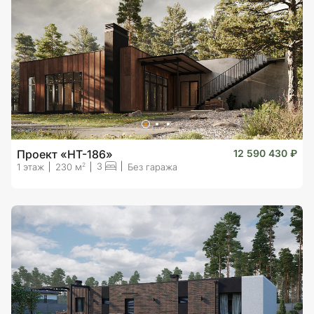
Проект «HT-186»
12 590 430 ₽
3
2
1 этаж
230 м
Без гаража