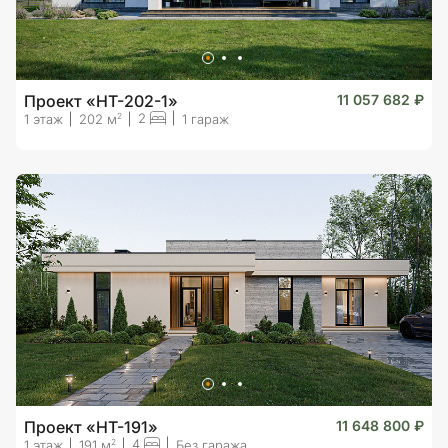
Проект «HT-202-1»
11 057 682 ₽
2
2
1 этаж
202 м
1 гараж
Проект «HT-191»
11 648 800 ₽
4
2
1 этаж
191 м
Без гаража