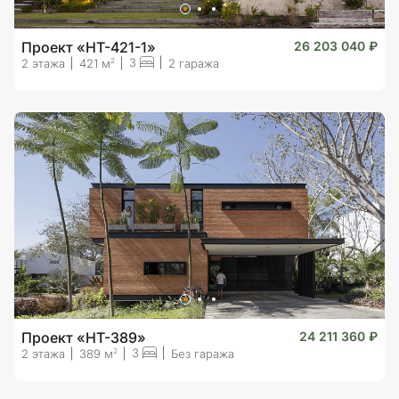
Проект «HT-421-1»
26 203 040 ₽
3
2
2 этажа
421 м
2 гаража
Проект «HT-389»
24 211 360 ₽
3
2
2 этажа
389 м
Без гаража