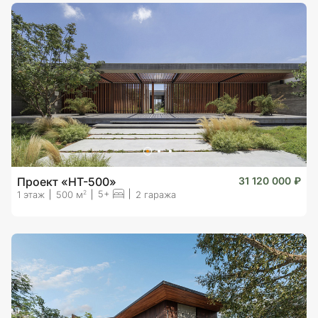
Проект «HT-500»
31 120 000 ₽
5+
2
1 этаж
500 м
2 гаража