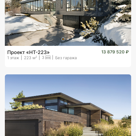
Проект «HT-223»
13 879 520 ₽
3
2
1 этаж
223 м
Без гаража