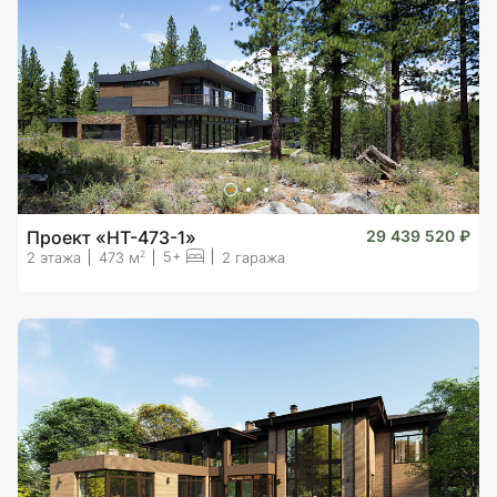
Проект «HT-473-1»
29 439 520 ₽
5+
2
2 этажа
473 м
2 гаража