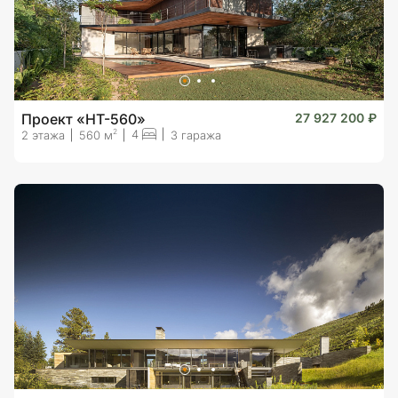
Проект «HT-560»
27 927 200 ₽
4
2
2 этажа
560 м
3 гаража