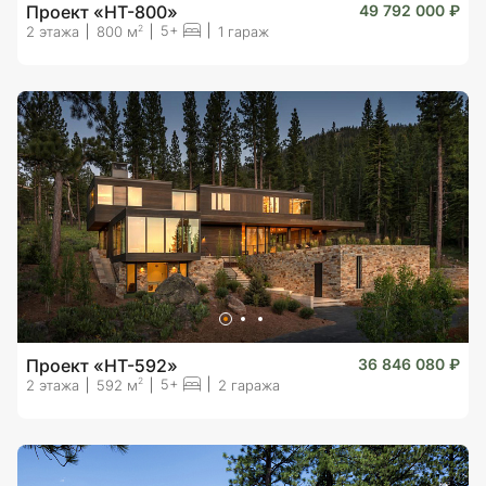
Проект «HT-800»
49 792 000 ₽
5+
2
2 этажа
800 м
1 гараж
Проект «HT-592»
36 846 080 ₽
5+
2
2 этажа
592 м
2 гаража