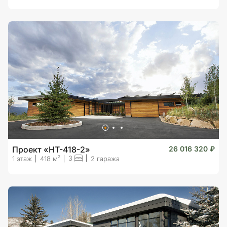
Проект «HT-418-2»
26 016 320 ₽
3
2
1 этаж
418 м
2 гаража