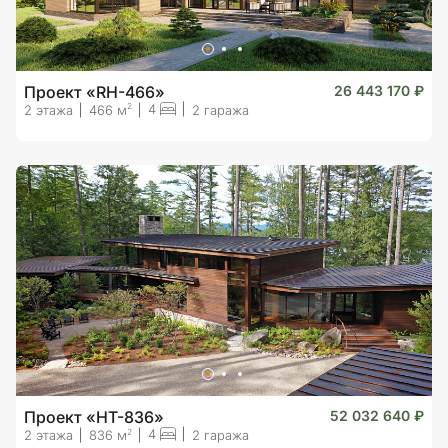
Проект «RH-466»
26 443 170 ₽
4
2
2 этажа
466 м
2 гаража
Проект «HT-836»
52 032 640 ₽
4
2
2 этажа
836 м
2 гаража