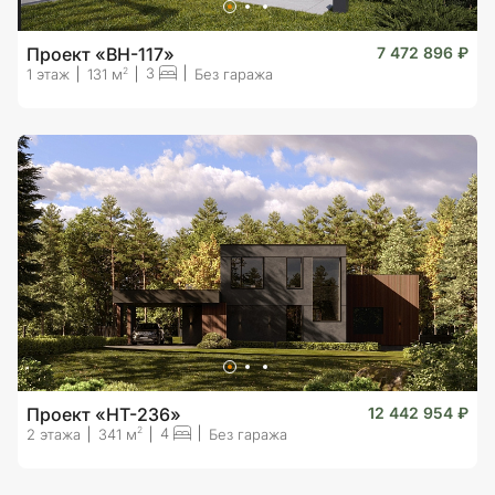
Проект «BH-117»
7 472 896 ₽
3
2
1 этаж
131 м
Без гаража
Проект «HT-236»
12 442 954 ₽
4
2
2 этажа
341 м
Без гаража