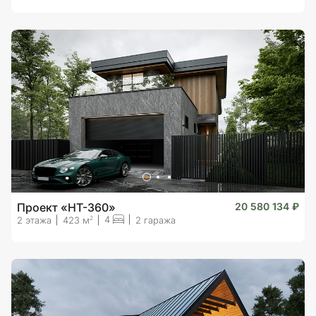
Проект «HT-360»
20 580 134 ₽
4
2
2 этажа
423 м
2 гаража