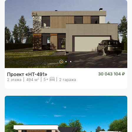
Проект «HT-491»
30 043 104 ₽
5+
2
2 этажа
494 м
2 гаража