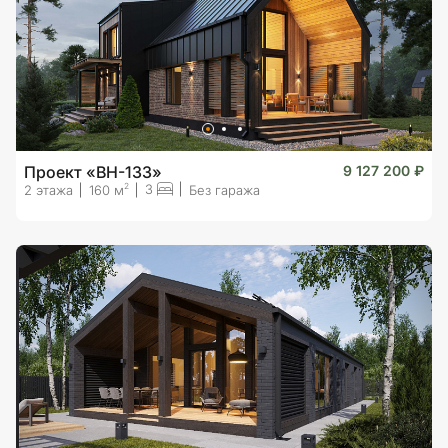
Проект «BH-133»
9 127 200 ₽
3
2
2 этажа
160 м
Без гаража