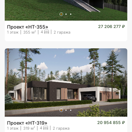
Проект «HT-355»
27 206 277 ₽
4
2
1 этаж
355 м
2 гаража
Проект «HT-319»
20 954 855 ₽
4
2
1 этаж
319 м
2 гаража