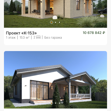
Проект «K-153»
10 678 842 ₽
2
2
1 этаж
153 м
Без гаража