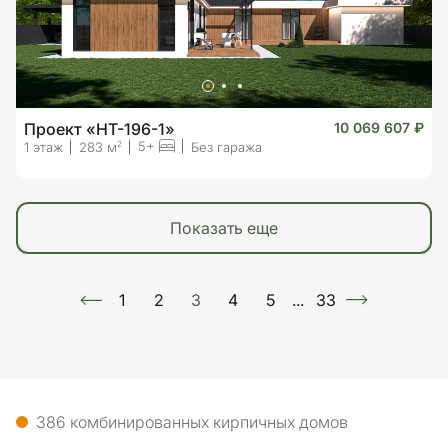
Проект «HT-196-1»
10 069 607 ₽
5+
2
1 этаж
283 м
Без гаража
показать еще
1
2
3
4
5
...
33
386 комбинированных кирпичных домов