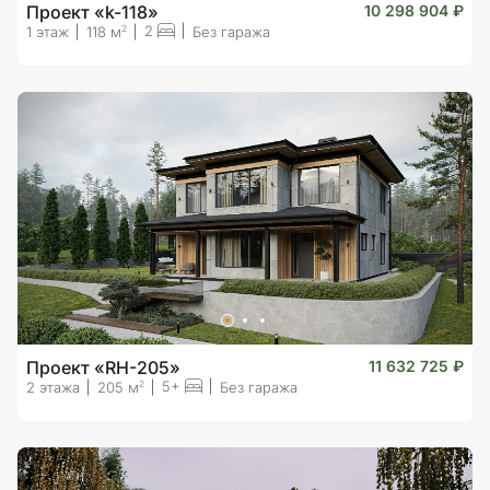
Проект «k-118»
10 298 904 ₽
2
2
1 этаж
118 м
Без гаража
Проект «RH-205»
11 632 725 ₽
5+
2
2 этажа
205 м
Без гаража