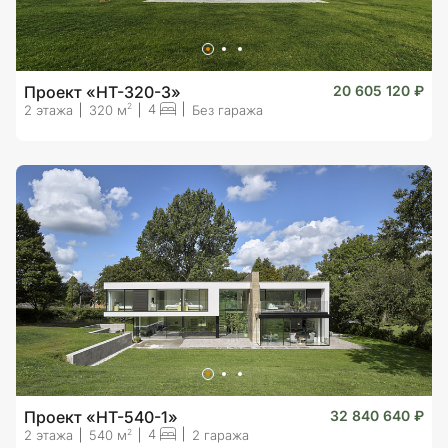
Проект «HT-320-3»
20 605 120 ₽
4
2
2 этажа
320 м
Без гаража
Проект «HT-540-1»
32 840 640 ₽
4
2
2 этажа
540 м
2 гаража