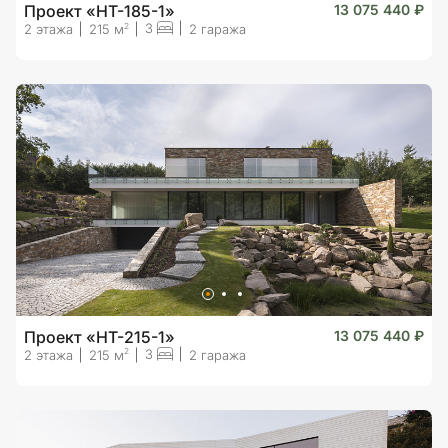
Проект «HT-185-1»
13 075 440 ₽
3
2
2 этажа
215 м
2 гаража
Проект «HT-215-1»
13 075 440 ₽
3
2
2 этажа
215 м
2 гаража