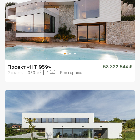
Проект «HT-959»
58 322 544 ₽
4
2
2 этажа
959 м
Без гаража