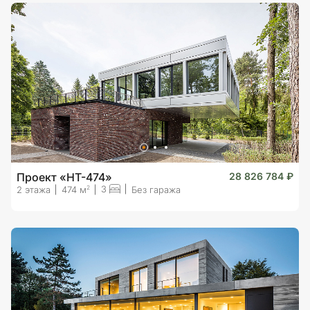
Проект «HT-474»
28 826 784 ₽
3
2
2 этажа
474 м
Без гаража