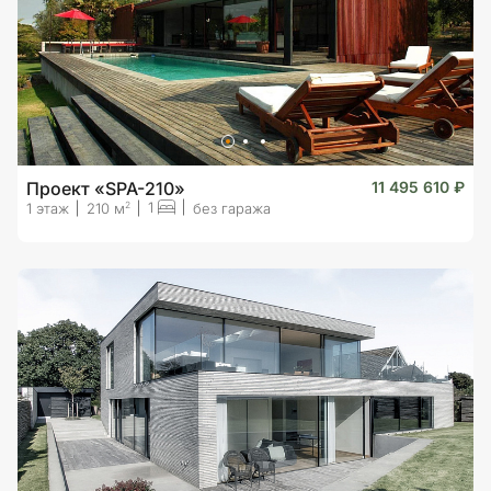
Проект «SPA-210»
11 495 610 ₽
1
2
1 этаж
210 м
без гаража