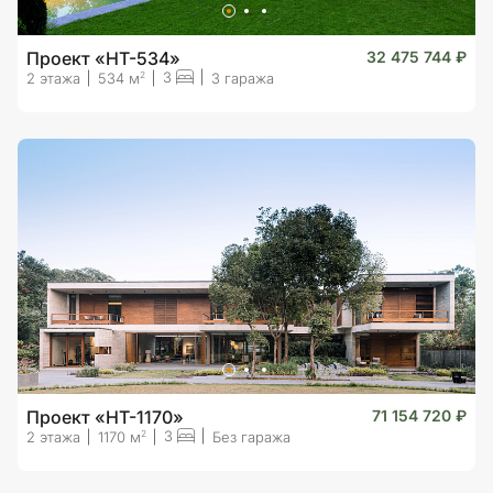
Проект «HT-534»
32 475 744 ₽
3
2
2 этажа
534 м
3 гаража
Проект «HT-1170»
71 154 720 ₽
3
2
2 этажа
1170 м
Без гаража