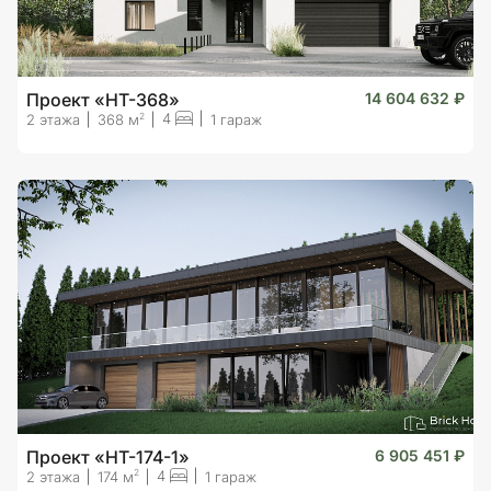
Проект «HT-368»
14 604 632 ₽
4
2
2 этажа
368 м
1 гараж
Проект «HT-174-1»
6 905 451 ₽
4
2
2 этажа
174 м
1 гараж