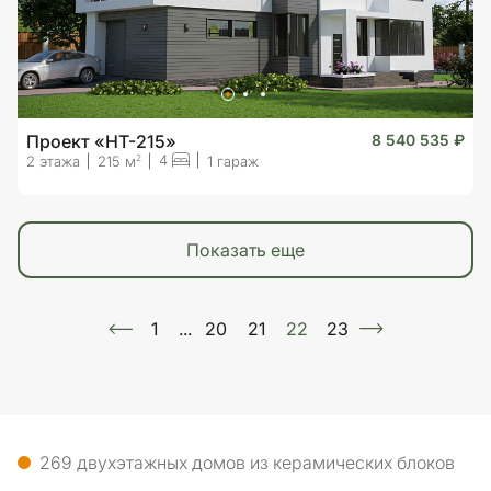
Проект «HT-215»
8 540 535 ₽
4
2
2 этажа
215 м
1 гараж
показать еще
1
...
20
21
22
23
269 двухэтажных домов из керамических блоков