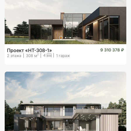
Проект «HT-308-1»
9 310 378 ₽
4
2
2 этажа
308 м
1 гараж