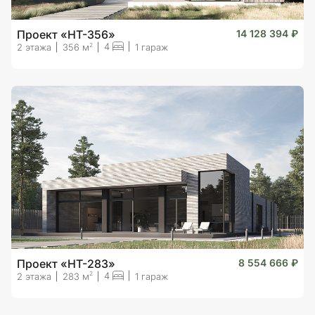
Проект «HT-356»
14 128 394 ₽
4
2
2 этажа
356 м
1 гараж
Проект «HT-283»
8 554 666 ₽
4
2
2 этажа
283 м
1 гараж