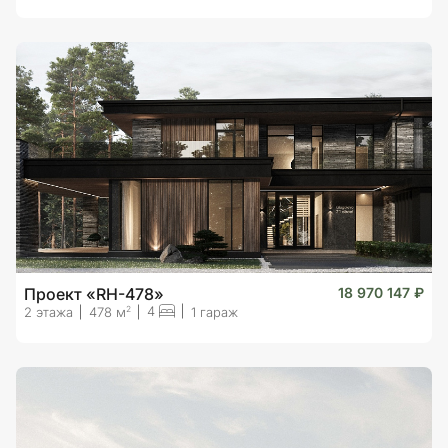
Проект «RH-478»
18 970 147 ₽
4
2
2 этажа
478 м
1 гараж