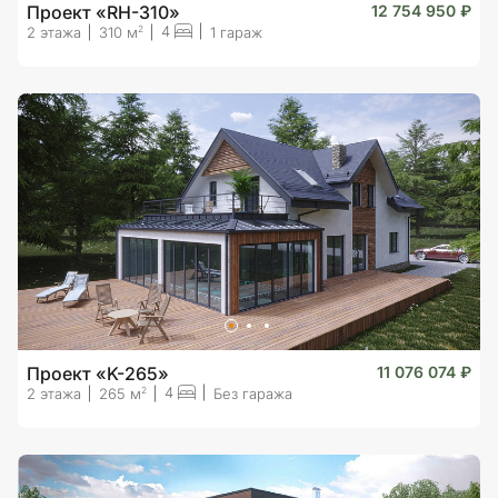
Проект «RH-310»
12 754 950 ₽
4
2
2 этажа
310 м
1 гараж
Проект «K-265»
11 076 074 ₽
4
2
2 этажа
265 м
Без гаража