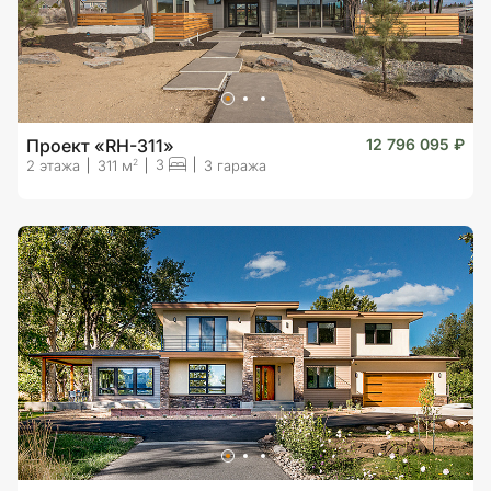
Проект «RH-311»
12 796 095 ₽
3
2
2 этажа
311 м
3 гаража