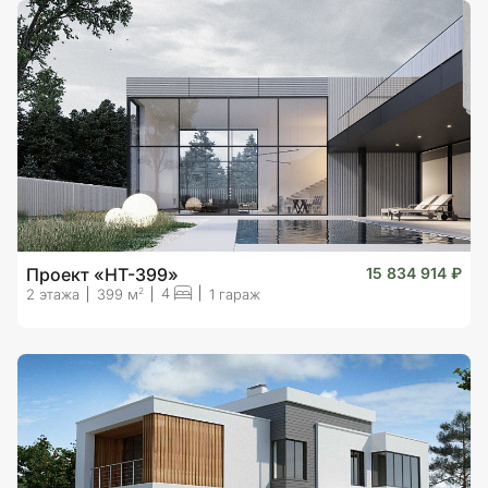
Проект «НТ-399»
15 834 914 ₽
4
2
2 этажа
399 м
1 гараж