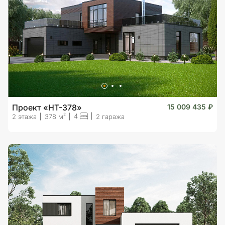
Проект «HT-378»
15 009 435 ₽
4
2
2 этажа
378 м
2 гаража