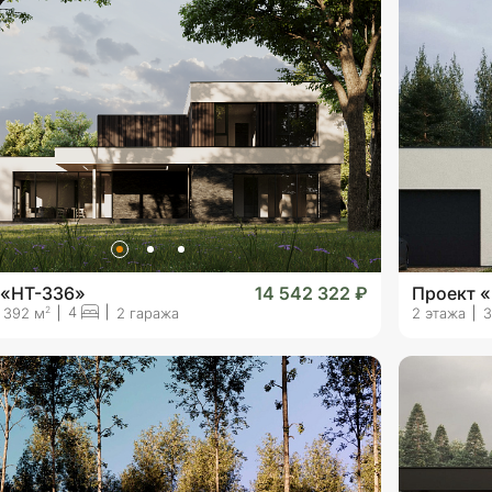
 «HT-336»
14 542 322 ₽
Проект 
4
2
392 м
2 гаража
2 этажа
3