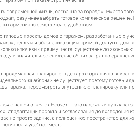
с гаражом при заказе строительства
ь современной жизни, особенно за городом. Вместо того
юджет, разумнее выбрать готовое комплексное решение. 
зни гармонично сочетается с удобством.
 типовые проекты домов с гаражом, разработанные с уче
ражом, теплым и обеспечивающим прямой доступ в дом, и
есколько ключевых преимуществ: существенную экономию 
году и значительное снижение общих затрат по сравнени
 продуманная планировка, где гараж органично вписан в 
 идеального «шаблона» не существует, поэтому готовы а
адь гаража, пересмотреть внутреннюю планировку или 
люч с нашей от «Brick House» — это надежный путь к заг
сс: от адаптации проекта и согласования до возведения к
вас не просто здание, а полноценное пространство для ж
 логичное и удобное место.