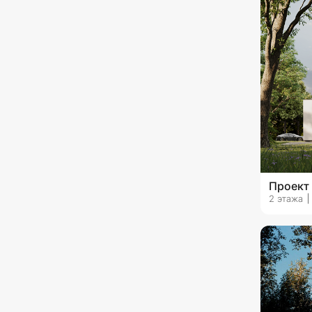
с эксплуатируемой кровлей
с камином
с верандой
с гаражом на 1 машину
с гаражом на 2 машины
с гаражом на 3 машины и
более
Проект
2 этажа