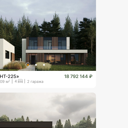
«HT-225»
18 792 144 ₽
4
2
09 м
2 гаража