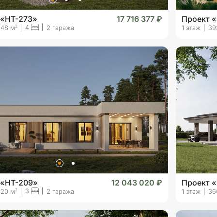
 «HT-273»
17 716 377 ₽
Проект 
4
2
348 м
2 гаража
1 этаж
39
 «HT-209»
12 043 020 ₽
Проект 
3
2
220 м
2 гаража
1 этаж
36