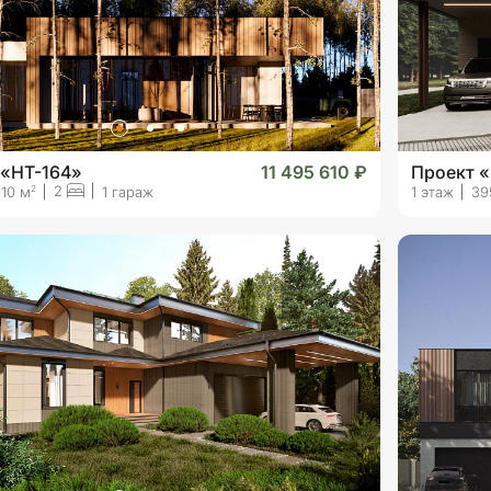
 «HT-164»
11 495 610 ₽
Проект 
2
2
10 м
1 гараж
1 этаж
39