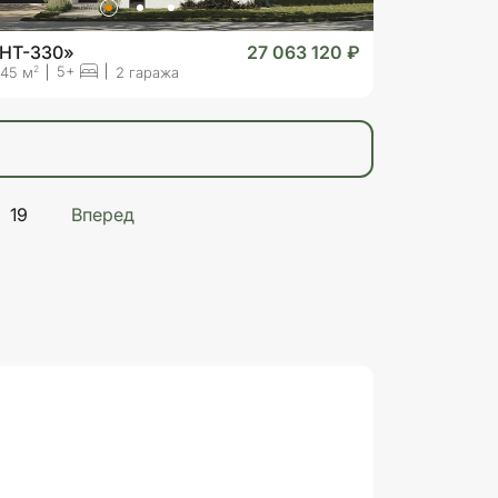
«HT-330»
27 063 120 ₽
5+
2
45 м
2 гаража
19
Вперед