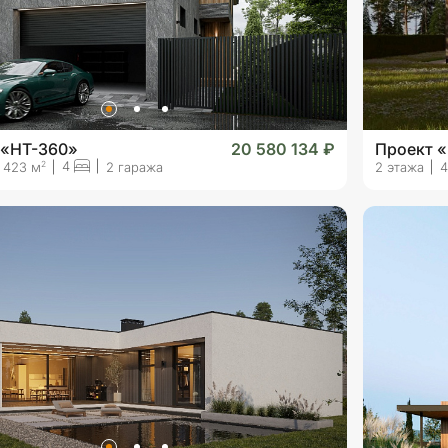
 «HT-360»
20 580 134 ₽
Проект 
4
2
423 м
2 гаража
2 этажа
4