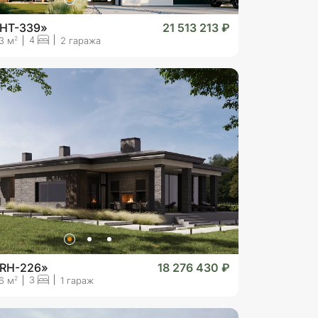
«HT-339»
21 513 213 ₽
4
2
3 м
2 гаража
«RH-226»
18 276 430 ₽
3
2
6 м
1 гараж