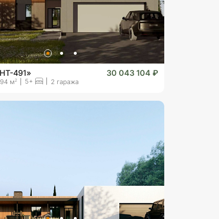
«HT-491»
30 043 104 ₽
5+
2
94 м
2 гаража