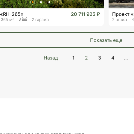
 «RH-265»
20 711 925 ₽
Проект 
3
2
365 м
2 гаража
2 этажа
4
показать еще
Назад
1
2
3
4
...
₽